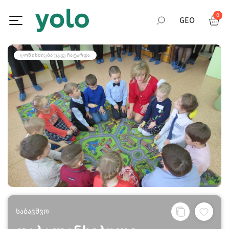
0
GEO
RUS
ᲦᲝᲜᲘᲡᲫᲘᲔᲑᲐ ᲣᲙᲕᲔ ᲩᲐᲢᲐᲠᲓᲐ
ENG
საბავშვო