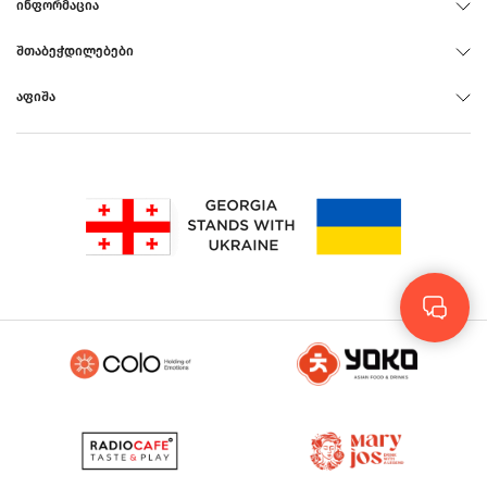
ᲘᲜᲤᲝᲠᲛᲐᲪᲘᲐ
ᲨᲗᲐᲑᲔᲭᲓᲘᲚᲔᲑᲔᲑᲘ
ᲐᲤᲘᲨᲐ
Rus