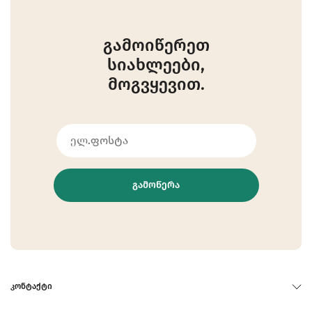
გამოიწერეთ
სიახლეები,
მოგვყევით.
ᲒᲐᲛᲝᲬᲔᲠᲐ
ᲙᲝᲜᲢᲐᲥᲢᲘ