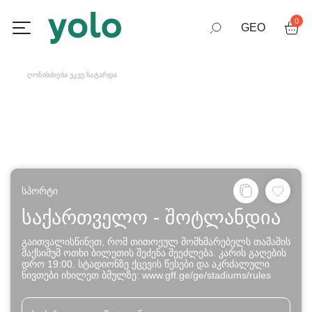
0
GEO
RUS
ᲦᲝᲜᲘᲡᲫᲘᲔᲑᲐ ᲣᲙᲕᲔ ᲩᲐᲢᲐᲠᲓᲐ
ENG
სპორტი
საქართველო - შოტლანდია
გაითვალისწინეთ, რომ თითოეულ მომხმარებელს თამაშის
მაქსიმუმ ოთხი ბილეთის შეძენა შეეძლება. კარის გაღების
დრო 19:00. სტადიონზე ქცევის წესები და აკრძალული
ნივთები იხილეთ ბმულზე: www.gff.ge/ge/stadiums/rules