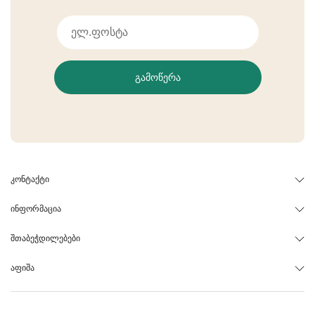
ᲒᲐᲛᲝᲬᲔᲠᲐ
ᲙᲝᲜᲢᲐᲥᲢᲘ
ᲘᲜᲤᲝᲠᲛᲐᲪᲘᲐ
ᲨᲗᲐᲑᲔᲭᲓᲘᲚᲔᲑᲔᲑᲘ
ᲐᲤᲘᲨᲐ