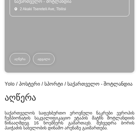
საქართველო - შოტლანდია
2 Akaki Tsereteli Ave, Tbilisi
ᲐᲦᲬᲔᲠᲐ
ᲐᲓᲒᲘᲚᲘ
Yolo
პოსტერი
სპორტი
საქართველო - შოტლანდია
აღწერა
საქართველოს საფეხბურთო ეროვნული ნაკრები ევროპის
ჩემპიონატის საკვალიფიკაციო ეტაპის მატჩს შოტლანდიის
წინააღმდეგ 16 ნოემბერს გამართავს. შეხვედრა ბორის
პაიჭაძის სახელობის დინამო არენაზე გაიმართება.