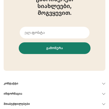
სიახლეები,
მოგვყევით.
ᲒᲐᲛᲝᲬᲔᲠᲐ
ᲙᲝᲜᲢᲐᲥᲢᲘ
ᲘᲜᲤᲝᲠᲛᲐᲪᲘᲐ
ᲨᲗᲐᲑᲔᲭᲓᲘᲚᲔᲑᲔᲑᲘ