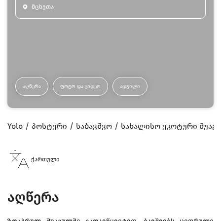
მცხეთა
ᲐᲦᲬᲔᲠᲐ
ᲤᲝᲢᲝ ᲓᲐ ᲕᲘᲓᲔᲝ
ᲐᲓᲒᲘᲚᲘ
Yolo
პოსტერი
საბავშვო
სახალისო ეკოტური შუაგ
ქართული
აღწერა