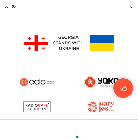
ᲐᲤᲘᲨᲐ
Rus
Eng