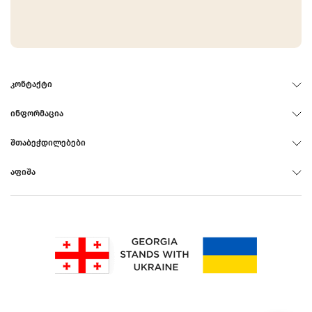
ᲙᲝᲜᲢᲐᲥᲢᲘ
ᲘᲜᲤᲝᲠᲛᲐᲪᲘᲐ
ᲨᲗᲐᲑᲔᲭᲓᲘᲚᲔᲑᲔᲑᲘ
ᲐᲤᲘᲨᲐ