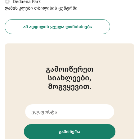
Dedaena Park
ღამის კლუბი თბილისის ცენტრში
ᲐᲛ ᲐᲓᲒᲘᲚᲘᲡ ᲧᲕᲔᲚᲐ ᲦᲝᲜᲘᲡᲫᲘᲔᲑᲐ
გამოიწერეთ
სიახლეები,
მოგვყევით.
ᲒᲐᲛᲝᲬᲔᲠᲐ