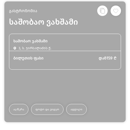
გასტრონომია
საშობაო ვახშამი
საშობაო ვახშამი
3, ს. ვირსალაძის ქ.
ბილეთის ფასი
დან
159
₾
ᲐᲦᲬᲔᲠᲐ
ᲤᲝᲢᲝ ᲓᲐ ᲕᲘᲓᲔᲝ
ᲐᲓᲒᲘᲚᲘ