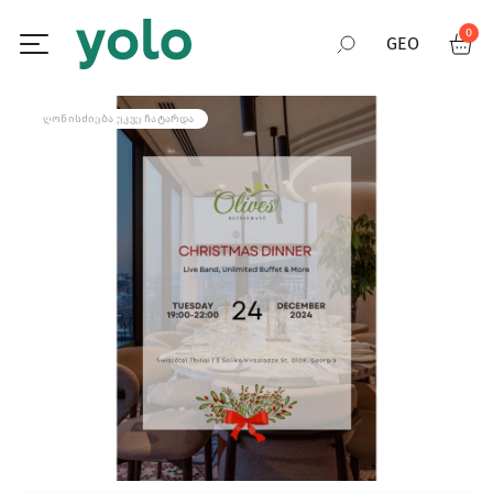
0
GEO
RUS
ᲦᲝᲜᲘᲡᲫᲘᲔᲑᲐ ᲣᲙᲕᲔ ᲩᲐᲢᲐᲠᲓᲐ
ENG