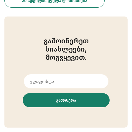
ᲐᲛ ᲐᲓᲒᲘᲚᲘᲡ ᲧᲕᲔᲚᲐ ᲦᲝᲜᲘᲡᲫᲘᲔᲑᲐ
გამოიწერეთ
სიახლეები,
მოგვყევით.
ᲒᲐᲛᲝᲬᲔᲠᲐ