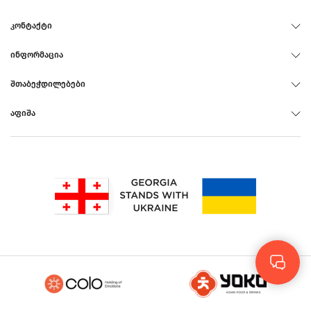
ᲙᲝᲜᲢᲐᲥᲢᲘ
ᲘᲜᲤᲝᲠᲛᲐᲪᲘᲐ
ᲨᲗᲐᲑᲔᲭᲓᲘᲚᲔᲑᲔᲑᲘ
ᲐᲤᲘᲨᲐ