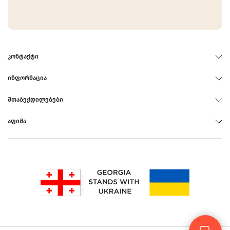
ᲙᲝᲜᲢᲐᲥᲢᲘ
ᲘᲜᲤᲝᲠᲛᲐᲪᲘᲐ
ᲨᲗᲐᲑᲔᲭᲓᲘᲚᲔᲑᲔᲑᲘ
ᲐᲤᲘᲨᲐ