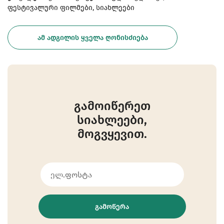
ფესტივალური ფილმები, სიახლეები
ᲐᲛ ᲐᲓᲒᲘᲚᲘᲡ ᲧᲕᲔᲚᲐ ᲦᲝᲜᲘᲡᲫᲘᲔᲑᲐ
გამოიწერეთ
სიახლეები,
მოგვყევით.
ᲒᲐᲛᲝᲬᲔᲠᲐ