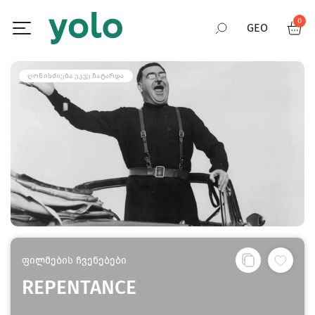
0
GEO
RUS
ᲦᲝᲜᲘᲡᲫᲘᲔᲑᲐ ᲣᲙᲕᲔ ᲩᲐᲢᲐᲠᲓᲐ
ENG
ფილმების ჩვენებები
REPENTANCE