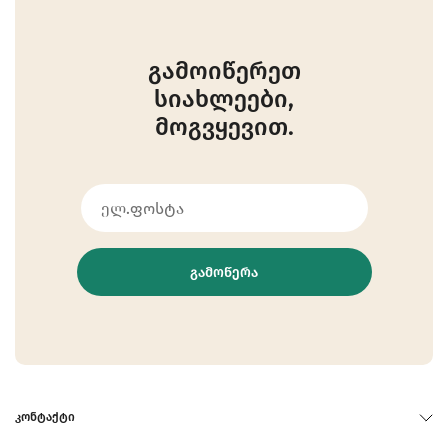
გამოიწერეთ
სიახლეები,
მოგვყევით.
ᲒᲐᲛᲝᲬᲔᲠᲐ
ᲙᲝᲜᲢᲐᲥᲢᲘ