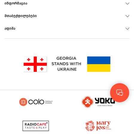
ᲘᲜᲤᲝᲠᲛᲐᲪᲘᲐ
ᲨᲗᲐᲑᲔᲭᲓᲘᲚᲔᲑᲔᲑᲘ
ᲐᲤᲘᲨᲐ
Rus