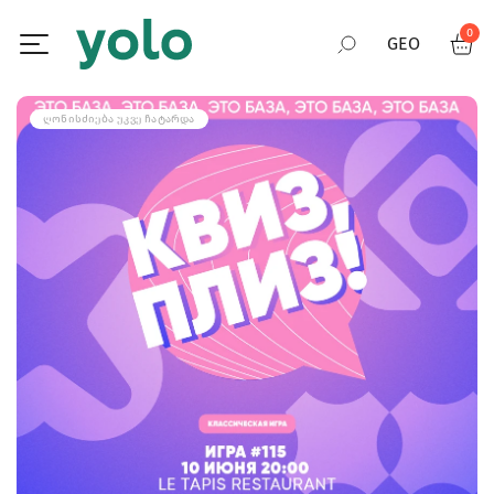
0
GEO
RUS
ᲦᲝᲜᲘᲡᲫᲘᲔᲑᲐ ᲣᲙᲕᲔ ᲩᲐᲢᲐᲠᲓᲐ
ENG