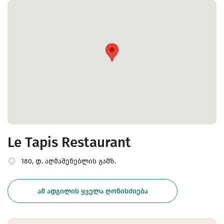
Le Tapis Restaurant
180, დ. აღმაშენებლის გამზ.
ᲐᲛ ᲐᲓᲒᲘᲚᲘᲡ ᲧᲕᲔᲚᲐ ᲦᲝᲜᲘᲡᲫᲘᲔᲑᲐ