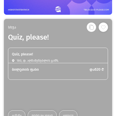
სხვა
Quiz, please!
Quiz, please!
180, დ. აღმაშენებლის გამზ.
ბილეთის ფასი
დან
20
₾
ᲐᲦᲬᲔᲠᲐ
ᲤᲝᲢᲝ ᲓᲐ ᲕᲘᲓᲔᲝ
ᲐᲓᲒᲘᲚᲘ