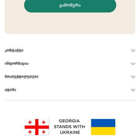
ᲒᲐᲛᲝᲬᲔᲠᲐ
ᲙᲝᲜᲢᲐᲥᲢᲘ
ᲘᲜᲤᲝᲠᲛᲐᲪᲘᲐ
ᲨᲗᲐᲑᲔᲭᲓᲘᲚᲔᲑᲔᲑᲘ
ᲐᲤᲘᲨᲐ