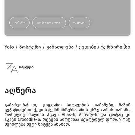
ᲐᲦᲬᲔᲠᲐ
ᲤᲝᲢᲝ ᲓᲐ ᲕᲘᲓᲔᲝ
ᲐᲓᲒᲘᲚᲘ
Yolo
პოსტერი
განათლება
ქუდების ტურნირი (სხვა
რუსული
აღწერა
გამარჯობა! თუ გიყვართ სიტყვების თამაშები, მაშინ
გეპატიჟებით ქუდის ტურნირზე!რა არის ეს? ეს არის თამაში,
რომელიც ძალიან ჰგავს Alias-ს, Activity-ს და ცოტაც კი
ჰგავს Crocodile-ს: თქვენი ამოცანაა შეზღუდულ დროში რაც
შეიძლება მეტი სიტყვა ახსნათ.