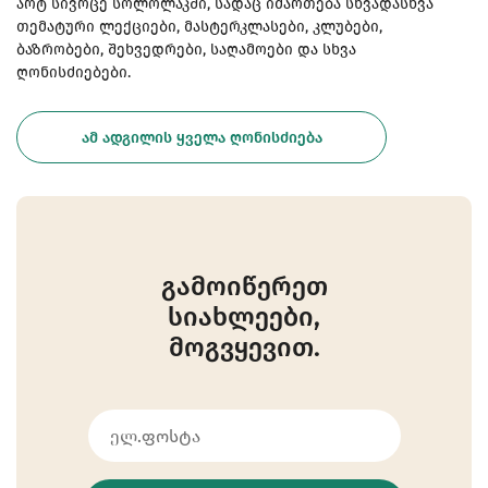
არტ სივრცე სოლოლაკში, სადაც იმართება სხვადასხვა
თემატური ლექციები, მასტერკლასები, კლუბები,
ბაზრობები, შეხვედრები, საღამოები და სხვა
ღონისძიებები.
ᲐᲛ ᲐᲓᲒᲘᲚᲘᲡ ᲧᲕᲔᲚᲐ ᲦᲝᲜᲘᲡᲫᲘᲔᲑᲐ
გამოიწერეთ
სიახლეები,
მოგვყევით.