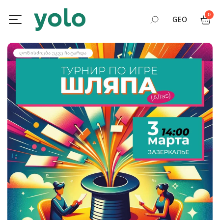
0
GEO
RUS
ᲦᲝᲜᲘᲡᲫᲘᲔᲑᲐ ᲣᲙᲕᲔ ᲩᲐᲢᲐᲠᲓᲐ
ENG