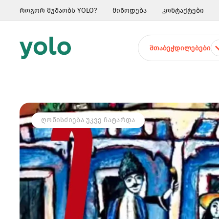
როგორ მუშაობს YOLO?
მიწოდება
კონტაქტები
ᲨᲗᲐᲑᲔᲭᲓᲘᲚᲔᲑᲔᲑᲘ
ᲦᲝᲜᲘᲡᲫᲘᲔᲑᲐ ᲣᲙᲕᲔ ᲩᲐᲢᲐᲠᲓᲐ