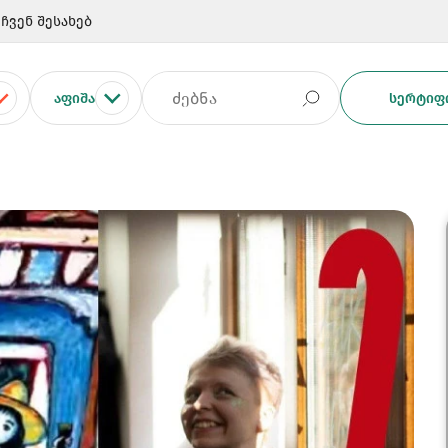
ჩვენ შესახებ
ᲐᲤᲘᲨᲐ
ᲡᲔᲠᲢᲘᲤᲘ