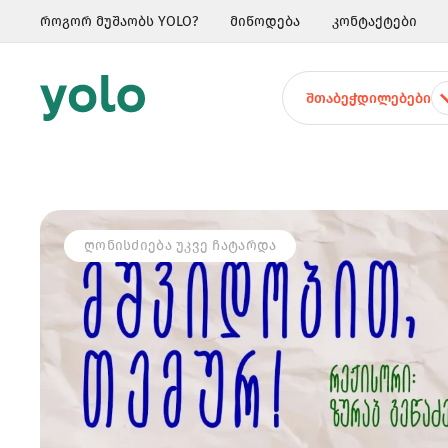
როგორ მუშაობს YOLO?
მიწოდება
კონტაქტები
ᲨᲗᲐᲑᲔᲭᲓᲘᲚᲔᲑᲔᲑᲘ
ᲦᲝᲜᲘᲡᲫᲘᲔᲑᲐ ᲣᲙᲕᲔ ᲩᲐᲢᲐᲠᲓᲐ