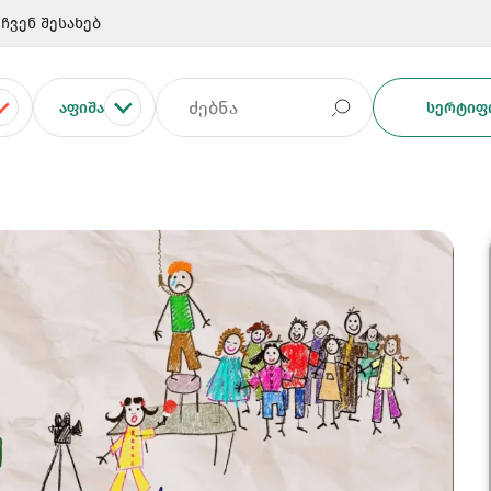
ჩვენ შესახებ
ᲐᲤᲘᲨᲐ
ᲡᲔᲠᲢᲘᲤᲘ