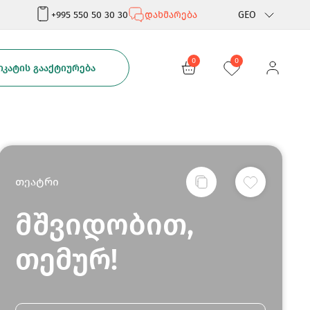
+995 550 50 30 30
დახმარება
GEO
Rus
0
0
ᲙᲐᲢᲘᲡ ᲒᲐᲐᲥᲢᲘᲣᲠᲔᲑᲐ
Eng
თეატრი
მშვიდობით,
თემურ!