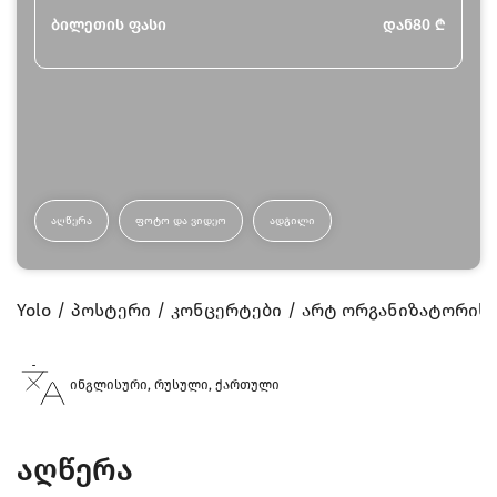
ბილეთის ფასი
დან
80
₾
ᲐᲦᲬᲔᲠᲐ
ᲤᲝᲢᲝ ᲓᲐ ᲕᲘᲓᲔᲝ
ᲐᲓᲒᲘᲚᲘ
Yolo
პოსტერი
კონცერტები
არტ ორგანიზატორის 
ინგლისური, რუსული, ქართული
აღწერა