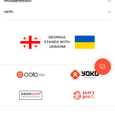
ᲨᲗᲐᲑᲔᲭᲓᲘᲚᲔᲑᲔᲑᲘ
ᲐᲤᲘᲨᲐ
Rus
Eng