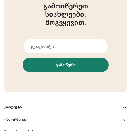
გამოიწერეთ
სიახლეები,
მოგვყევით.
ᲒᲐᲛᲝᲬᲔᲠᲐ
ᲙᲝᲜᲢᲐᲥᲢᲘ
ᲘᲜᲤᲝᲠᲛᲐᲪᲘᲐ