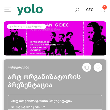
0
GEO
RUS
ᲦᲝᲜᲘᲡᲫᲘᲔᲑᲐ ᲣᲙᲕᲔ ᲩᲐᲢᲐᲠᲓᲐ
ENG
კონცერტები
არტ ორგანიზატორის
პრეზენტაცია
არტ ორგანიზატორის პრეზენტაცია
ჭავჭავაძის გამზ. 37მ