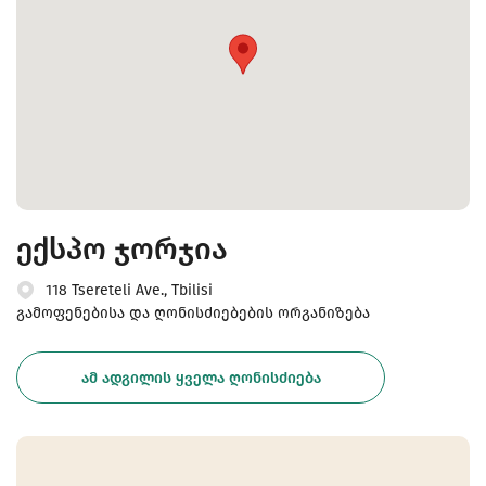
ექსპო ჯორჯია
118 Tsereteli Ave., Tbilisi
გამოფენებისა და ღონისძიებების ორგანიზება
ᲐᲛ ᲐᲓᲒᲘᲚᲘᲡ ᲧᲕᲔᲚᲐ ᲦᲝᲜᲘᲡᲫᲘᲔᲑᲐ