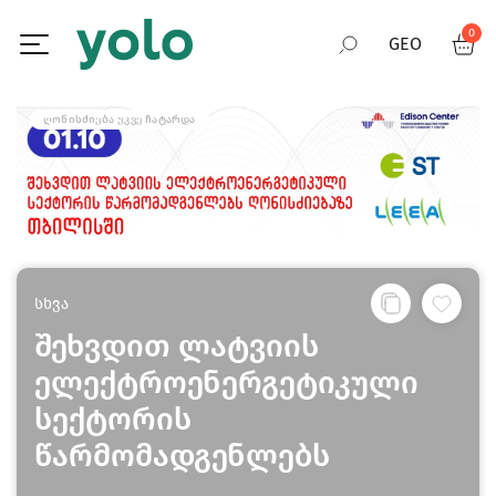
0
GEO
RUS
ᲦᲝᲜᲘᲡᲫᲘᲔᲑᲐ ᲣᲙᲕᲔ ᲩᲐᲢᲐᲠᲓᲐ
ENG
სხვა
შეხვდით ლატვიის
ელექტროენერგეტიკული
სექტორის
წარმომადგენლებს