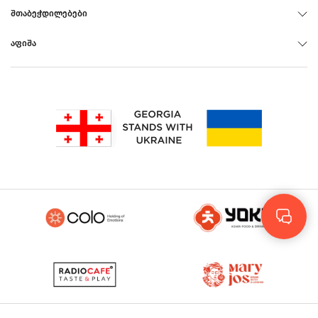
ᲨᲗᲐᲑᲔᲭᲓᲘᲚᲔᲑᲔᲑᲘ
ᲐᲤᲘᲨᲐ
Rus
Eng