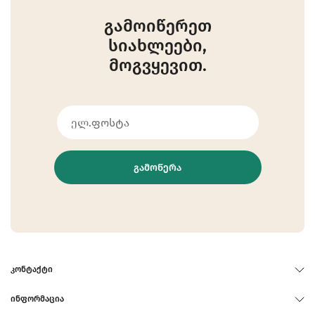
გამოიწერეთ
სიახლეები,
მოგვყევით.
ᲒᲐᲛᲝᲬᲔᲠᲐ
ᲙᲝᲜᲢᲐᲥᲢᲘ
ᲘᲜᲤᲝᲠᲛᲐᲪᲘᲐ