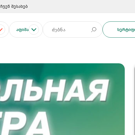
ჩვენ შესახებ
ᲐᲤᲘᲨᲐ
ᲡᲔᲠᲢᲘᲤᲘ