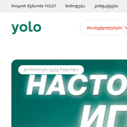
როგორ მუშაობს YOLO?
მიწოდება
კონტაქტები
ᲨᲗᲐᲑᲔᲭᲓᲘᲚᲔᲑᲔᲑᲘ
ᲦᲝᲜᲘᲡᲫᲘᲔᲑᲐ ᲣᲙᲕᲔ ᲩᲐᲢᲐᲠᲓᲐ