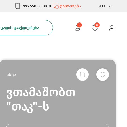
+995 550 50 30 30
დახმარება
GEO
Rus
0
0
ᲙᲐᲢᲘᲡ ᲒᲐᲐᲥᲢᲘᲣᲠᲔᲑᲐ
Eng
სხვა
ვთამაშობთ
"თაკ"-ს