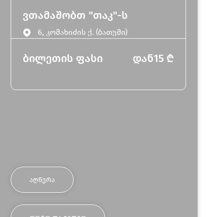
ვთამაშობთ "თაკ"-ს
6, კომახიძის ქ. (ბათუმი)
ბილეთის ფასი
დან
15
₾
ᲐᲦᲬᲔᲠᲐ