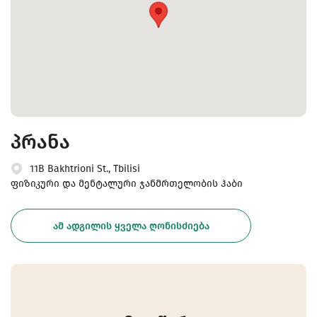
პრანა
11B Bakhtrioni St., Tbilisi
ფიზიკური და მენტალური ჯანმრთელობის ჰაბი
ᲐᲛ ᲐᲓᲒᲘᲚᲘᲡ ᲧᲕᲔᲚᲐ ᲦᲝᲜᲘᲡᲫᲘᲔᲑᲐ