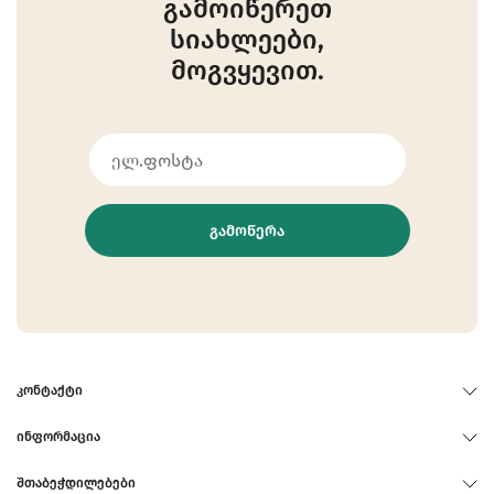
გამოიწერეთ
სიახლეები,
მოგვყევით.
ᲒᲐᲛᲝᲬᲔᲠᲐ
ᲙᲝᲜᲢᲐᲥᲢᲘ
ᲘᲜᲤᲝᲠᲛᲐᲪᲘᲐ
ᲨᲗᲐᲑᲔᲭᲓᲘᲚᲔᲑᲔᲑᲘ