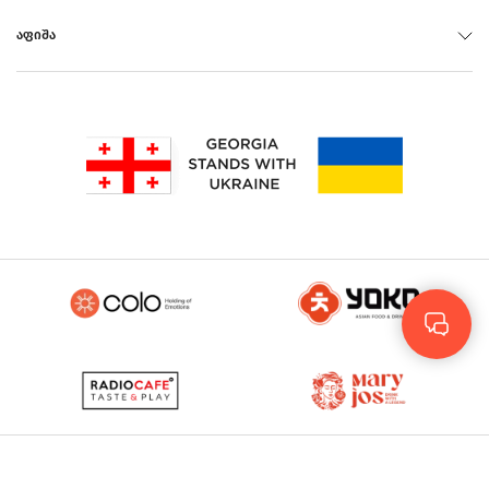
ᲐᲤᲘᲨᲐ
Rus
Eng