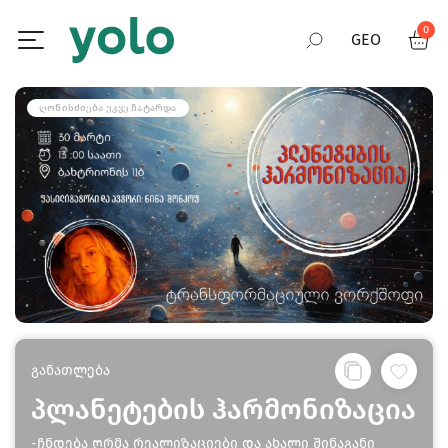
0
GEO
RUS
ᲦᲝᲜᲘᲡᲫᲘᲔᲑᲐ ᲣᲙᲕᲔ ᲩᲐᲢᲐᲠᲓᲐ
ENG
განათლება
პლანეტების ჰარმონიზაცია
-ჩნდება ღრმა რეალიზაციები და ახალი შინაგანი