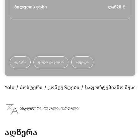
ბილეთის ფასი
დან
20
₾
ᲐᲦᲬᲔᲠᲐ
ᲤᲝᲢᲝ ᲓᲐ ᲕᲘᲓᲔᲝ
ᲐᲓᲒᲘᲚᲘ
Yolo
პოსტერი
კონცერტები
საფორტეპიანო მუსიკ
ინგლისური, რუსული, ქართული
აღწერა