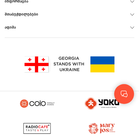
ᲘᲜᲤᲝᲠᲛᲐᲪᲘᲐ
ᲨᲗᲐᲑᲔᲭᲓᲘᲚᲔᲑᲔᲑᲘ
ᲐᲤᲘᲨᲐ
Rus