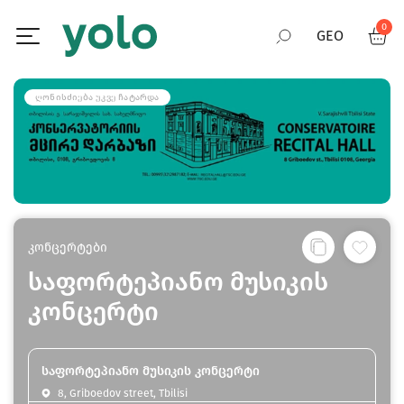
0
GEO
RUS
ᲦᲝᲜᲘᲡᲫᲘᲔᲑᲐ ᲣᲙᲕᲔ ᲩᲐᲢᲐᲠᲓᲐ
ENG
კონცერტები
საფორტეპიანო მუსიკის
კონცერტი
საფორტეპიანო მუსიკის კონცერტი
8, Griboedov street, Tbilisi