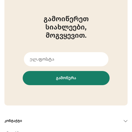
გამოიწერეთ
სიახლეები,
მოგვყევით.
ᲒᲐᲛᲝᲬᲔᲠᲐ
ᲙᲝᲜᲢᲐᲥᲢᲘ