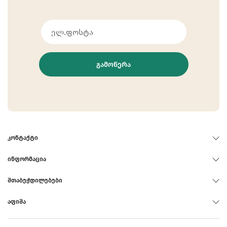
ᲒᲐᲛᲝᲬᲔᲠᲐ
ᲙᲝᲜᲢᲐᲥᲢᲘ
ᲘᲜᲤᲝᲠᲛᲐᲪᲘᲐ
ᲨᲗᲐᲑᲔᲭᲓᲘᲚᲔᲑᲔᲑᲘ
ᲐᲤᲘᲨᲐ