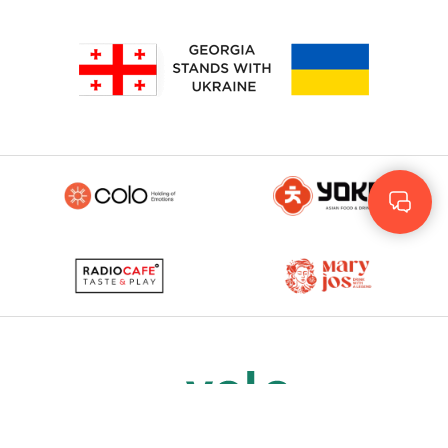
Rus
Eng
GEO