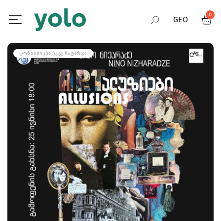
0
GEO
RUS
ᲦᲝᲜᲘᲡᲫᲘᲔᲑᲐ ᲣᲙᲕᲔ ᲩᲐᲢᲐᲠᲓᲐ
ENG