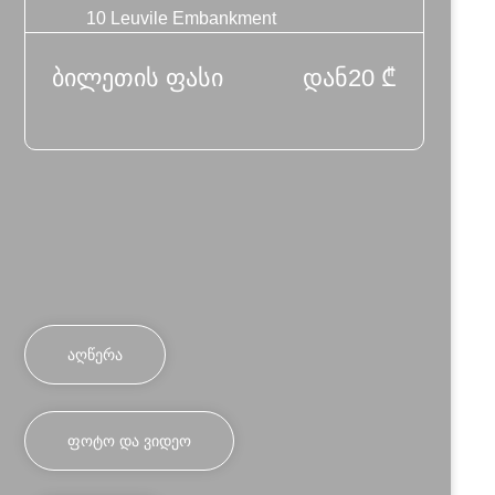
10 Leuvile Embankment
ბილეთის ფასი
დან
20
₾
ᲐᲦᲬᲔᲠᲐ
ᲤᲝᲢᲝ ᲓᲐ ᲕᲘᲓᲔᲝ