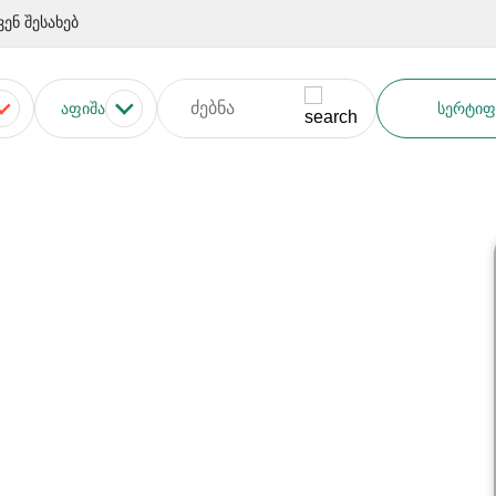
ვენ შესახებ
ᲐᲤᲘᲨᲐ
ᲡᲔᲠᲢᲘᲤ