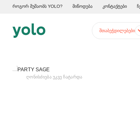
როგორ მუშაობს YOLO?
მიწოდება
კონტაქტები
ჩ
ᲨᲗᲐᲑᲔᲭᲓᲘᲚᲔᲑᲔᲑᲘ
ᲦᲝᲜᲘᲡᲫᲘᲔᲑᲐ ᲣᲙᲕᲔ ᲩᲐᲢᲐᲠᲓᲐ