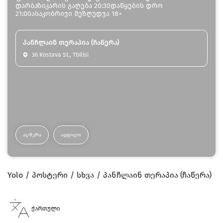
დარბაზიკარის გაღება 20:30დაწყების დრო
21:00ასაკობრივი შეზღუდვა 18+
პანჩლაინ თერაპია (ჩაწერა)
36 Kostava St., Tbilisi
ᲐᲦᲬᲔᲠᲐ
ᲐᲓᲒᲘᲚᲘ
Yolo
პოსტერი
სხვა
პანჩლაინ თერაპია (ჩაწერა)
ქართული