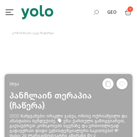
0
GEO
RUS
ᲦᲝᲜᲘᲡᲫᲘᲔᲑᲐ ᲣᲙᲕᲔ ᲩᲐᲢᲐᲠᲓᲐ
ENG
სხვა
პანჩლაინ თერაპია
(ჩაწერა)
🧜‍♂️🧜‍♀️ წამყვანები: ირაკლი ჯაბუა, ონისე ოქრიაშვილი და
ანასტასია ბენდუქიძე. 🗣️ ენა: ქართული გამოგვიარეთ,
გაესაუბრეთ კომიკოსებს სცენაზე და ერთობლივად
გადავჭრათ დიდი ეგზისტენციალური საკითხები! 💸
ფასი: 20 ლარიკინოთეატრი ამირანი მე-2