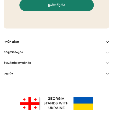
ᲒᲐᲛᲝᲬᲔᲠᲐ
ᲙᲝᲜᲢᲐᲥᲢᲘ
ᲘᲜᲤᲝᲠᲛᲐᲪᲘᲐ
ᲨᲗᲐᲑᲔᲭᲓᲘᲚᲔᲑᲔᲑᲘ
ᲐᲤᲘᲨᲐ