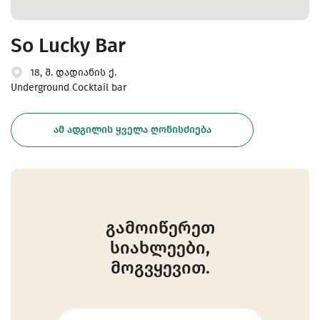
So Lucky Bar
18, შ. დადიანის ქ.
Underground Cocktail bar
ᲐᲛ ᲐᲓᲒᲘᲚᲘᲡ ᲧᲕᲔᲚᲐ ᲦᲝᲜᲘᲡᲫᲘᲔᲑᲐ
გამოიწერეთ
სიახლეები,
მოგვყევით.