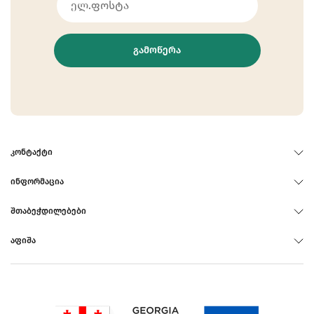
ᲒᲐᲛᲝᲬᲔᲠᲐ
ᲙᲝᲜᲢᲐᲥᲢᲘ
ᲘᲜᲤᲝᲠᲛᲐᲪᲘᲐ
ᲨᲗᲐᲑᲔᲭᲓᲘᲚᲔᲑᲔᲑᲘ
ᲐᲤᲘᲨᲐ