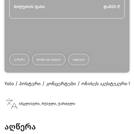
ბილეთის ფასი
დან
20
₾
ᲐᲦᲬᲔᲠᲐ
ᲤᲝᲢᲝ ᲓᲐ ᲕᲘᲓᲔᲝ
ᲐᲓᲒᲘᲚᲘ
Yolo
პოსტერი
კონცერტები
ონისეს აკუსტუკური ს
ინგლისური, რუსული, ქართული
აღწერა