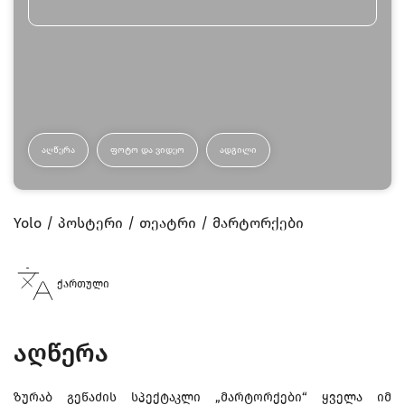
ᲐᲦᲬᲔᲠᲐ
ᲤᲝᲢᲝ ᲓᲐ ᲕᲘᲓᲔᲝ
ᲐᲓᲒᲘᲚᲘ
Yolo
პოსტერი
თეატრი
მარტორქები
ქართული
აღწერა
ზურაბ გეწაძის სპექტაკლი „მარტორქები“ ყველა იმ