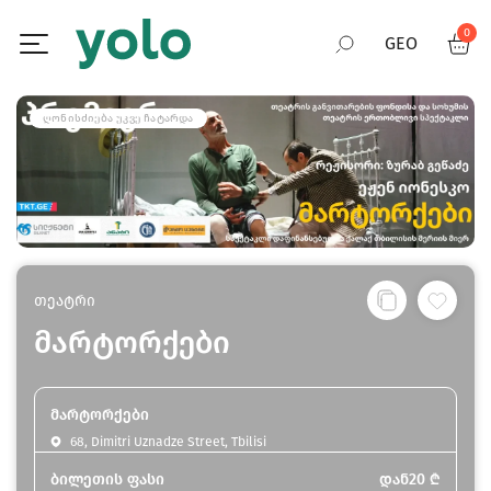
0
GEO
RUS
ᲦᲝᲜᲘᲡᲫᲘᲔᲑᲐ ᲣᲙᲕᲔ ᲩᲐᲢᲐᲠᲓᲐ
ENG
თეატრი
მარტორქები
მარტორქები
68, Dimitri Uznadze Street, Tbilisi
ბილეთის ფასი
დან
20
₾