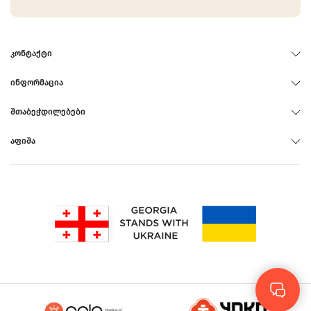
ᲙᲝᲜᲢᲐᲥᲢᲘ
ᲘᲜᲤᲝᲠᲛᲐᲪᲘᲐ
ᲨᲗᲐᲑᲔᲭᲓᲘᲚᲔᲑᲔᲑᲘ
ᲐᲤᲘᲨᲐ