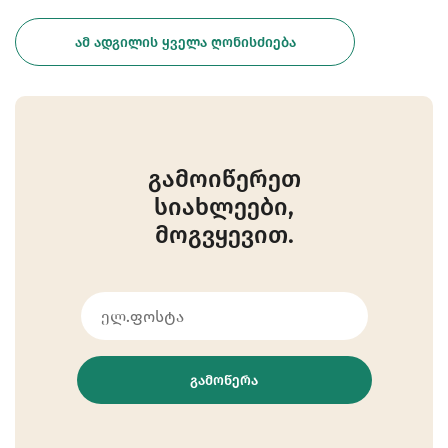
ᲐᲛ ᲐᲓᲒᲘᲚᲘᲡ ᲧᲕᲔᲚᲐ ᲦᲝᲜᲘᲡᲫᲘᲔᲑᲐ
გამოიწერეთ
სიახლეები,
მოგვყევით.
ᲒᲐᲛᲝᲬᲔᲠᲐ