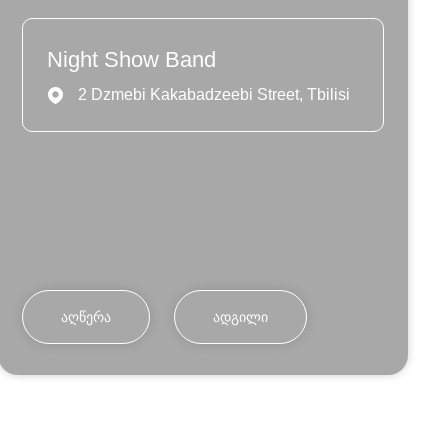
Night Show Band
2 Dzmebi Kakabadzeebi Street, Tbilisi
ᲐᲦᲬᲔᲠᲐ
ᲐᲓᲒᲘᲚᲘ