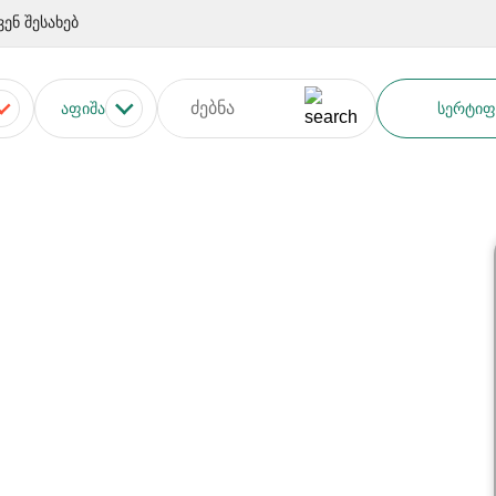
ვენ შესახებ
ᲐᲤᲘᲨᲐ
ᲡᲔᲠᲢᲘᲤ