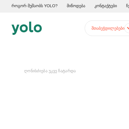
როგორ მუშაობს YOLO?
მიწოდება
კონტაქტები
ჩ
ᲨᲗᲐᲑᲔᲭᲓᲘᲚᲔᲑᲔᲑᲘ
ᲦᲝᲜᲘᲡᲫᲘᲔᲑᲐ ᲣᲙᲕᲔ ᲩᲐᲢᲐᲠᲓᲐ