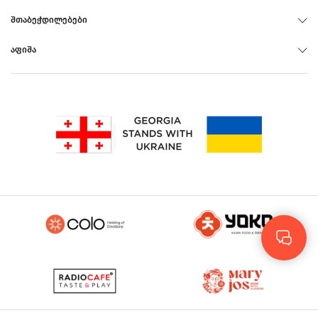
ᲨᲗᲐᲑᲔᲭᲓᲘᲚᲔᲑᲔᲑᲘ
ᲐᲤᲘᲨᲐ
Rus