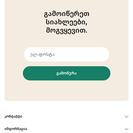
გამოიწერეთ
სიახლეები,
მოგვყევით.
ᲒᲐᲛᲝᲬᲔᲠᲐ
ᲙᲝᲜᲢᲐᲥᲢᲘ
ᲘᲜᲤᲝᲠᲛᲐᲪᲘᲐ