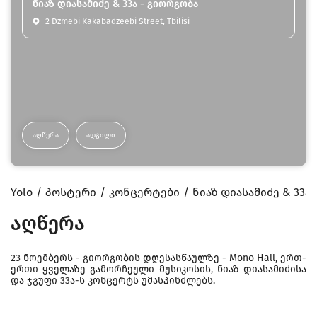
ნიაზ დიასამიძე & 33ა - გიორგობა
2 Dzmebi Kakabadzeebi Street, Tbilisi
ᲐᲦᲬᲔᲠᲐ
ᲐᲓᲒᲘᲚᲘ
Yolo
პოსტერი
კონცერტები
ნიაზ დიასამიძე & 33ა
აღწერა
23 ნოემბერს - გიორგობის დღესასწაულზე - Mono Hall, ერთ-
ერთი ყველაზე გამორჩეული მუსიკოსის, ნიაზ დიასამიძისა
და ჯგუფი 33ა-ს კონცერტს უმასპინძლებს.