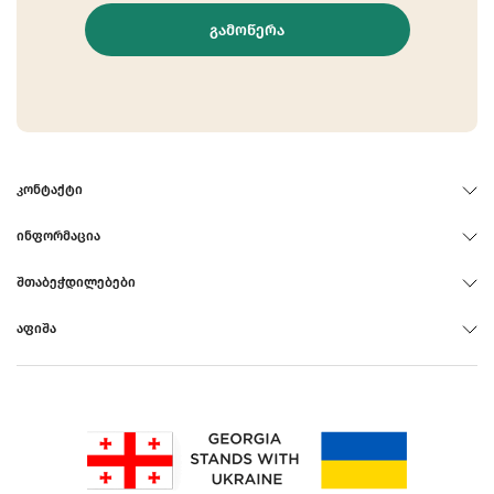
ᲒᲐᲛᲝᲬᲔᲠᲐ
ᲙᲝᲜᲢᲐᲥᲢᲘ
ᲘᲜᲤᲝᲠᲛᲐᲪᲘᲐ
ᲨᲗᲐᲑᲔᲭᲓᲘᲚᲔᲑᲔᲑᲘ
ᲐᲤᲘᲨᲐ