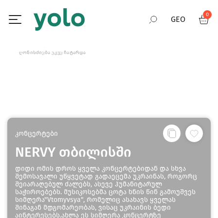
0
GEO
RUS
ᲦᲝᲜᲘᲡᲫᲘᲔᲑᲐ ᲣᲙᲕᲔ ᲩᲐᲢᲐᲠᲓᲐ
ENG
კონცერტები
NERVY თბილისში
დიდი ომის დროს ყველა კონცერტებიდან და სხვა
შემოსავალი უწყვეტად გადაეცემა უკრაინას, როგორც
შეიარაღებულ ძალებს, ასევე ჰუმანიტარულ
საჭიროებებს. მუსიკოსებმა ცოტა ხნის წინ გამოუშვეს
სიმღერა"Vtomyvsya", რომელიც ასახავს ყველას
შინაგან მდგომარეობას, ვისაც უკრაინის ბედი
აინტერესებს.ახლა ეს სიმღერა კონცერტზე