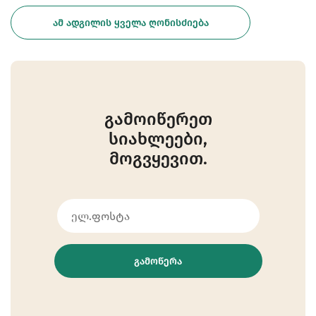
ᲐᲛ ᲐᲓᲒᲘᲚᲘᲡ ᲧᲕᲔᲚᲐ ᲦᲝᲜᲘᲡᲫᲘᲔᲑᲐ
გამოიწერეთ
სიახლეები,
მოგვყევით.
ᲒᲐᲛᲝᲬᲔᲠᲐ