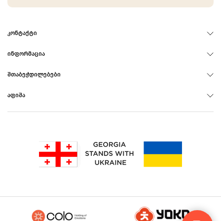
ᲙᲝᲜᲢᲐᲥᲢᲘ
ᲘᲜᲤᲝᲠᲛᲐᲪᲘᲐ
ᲨᲗᲐᲑᲔᲭᲓᲘᲚᲔᲑᲔᲑᲘ
ᲐᲤᲘᲨᲐ