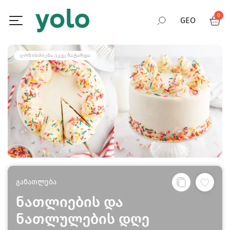
0
GEO
RUS
ᲦᲝᲜᲘᲡᲫᲘᲔᲑᲐ ᲣᲙᲕᲔ ᲩᲐᲢᲐᲠᲓᲐ
ENG
განათლება
ნათლიების და
ნათლულების დღე