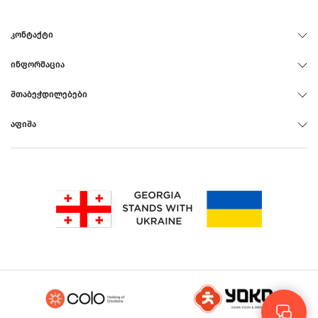
ᲙᲝᲜᲢᲐᲥᲢᲘ
ᲘᲜᲤᲝᲠᲛᲐᲪᲘᲐ
ᲨᲗᲐᲑᲔᲭᲓᲘᲚᲔᲑᲔᲑᲘ
ᲐᲤᲘᲨᲐ