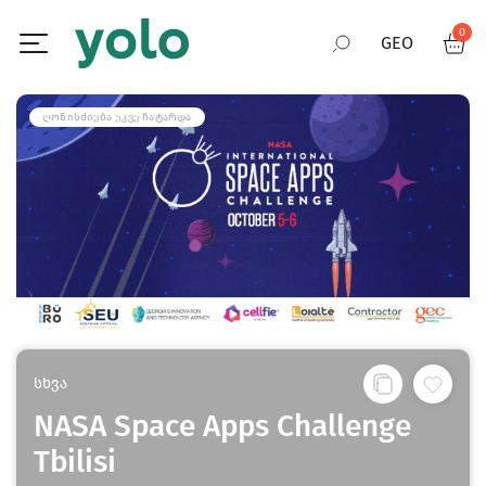
0
GEO
RUS
ᲦᲝᲜᲘᲡᲫᲘᲔᲑᲐ ᲣᲙᲕᲔ ᲩᲐᲢᲐᲠᲓᲐ
ENG
სხვა
NASA Space Apps Challenge
Tbilisi