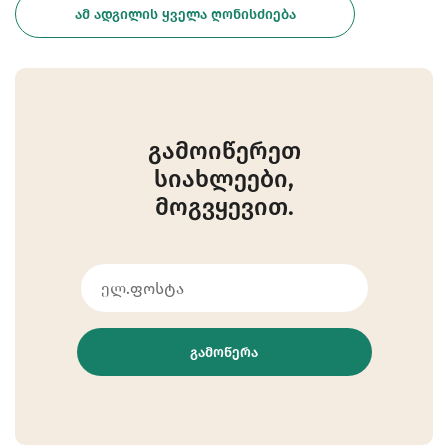
ᲐᲛ ᲐᲓᲒᲘᲚᲘᲡ ᲧᲕᲔᲚᲐ ᲦᲝᲜᲘᲡᲫᲘᲔᲑᲐ
გამოიწერეთ
სიახლეები,
მოგვყევით.
ᲒᲐᲛᲝᲬᲔᲠᲐ