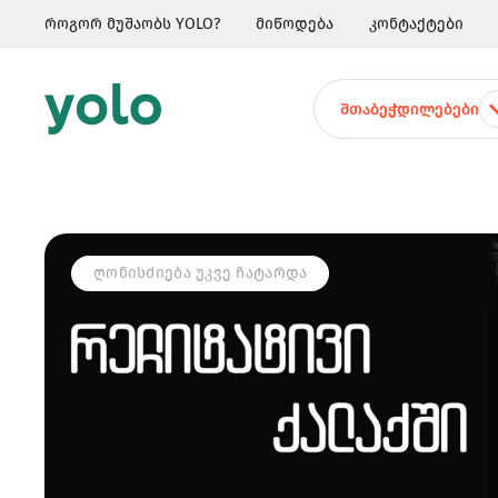
როგორ მუშაობს YOLO?
მიწოდება
კონტაქტები
ᲨᲗᲐᲑᲔᲭᲓᲘᲚᲔᲑᲔᲑᲘ
ᲦᲝᲜᲘᲡᲫᲘᲔᲑᲐ ᲣᲙᲕᲔ ᲩᲐᲢᲐᲠᲓᲐ