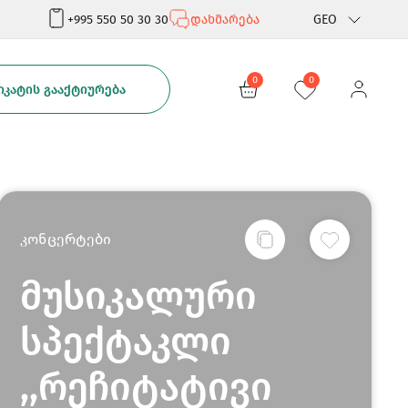
+995 550 50 30 30
დახმარება
GEO
Rus
0
0
ᲙᲐᲢᲘᲡ ᲒᲐᲐᲥᲢᲘᲣᲠᲔᲑᲐ
Eng
კონცერტები
მუსიკალური
სპექტაკლი
,,რეჩიტატივი