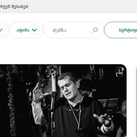
ჩვენ შესახებ
ᲐᲤᲘᲨᲐ
ᲡᲔᲠᲢᲘᲤᲘ