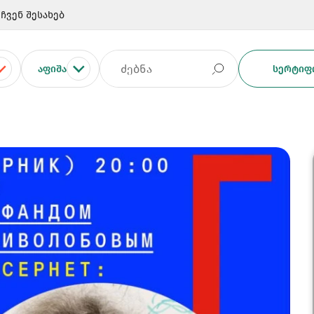
ჩვენ შესახებ
ᲐᲤᲘᲨᲐ
ᲡᲔᲠᲢᲘᲤᲘ