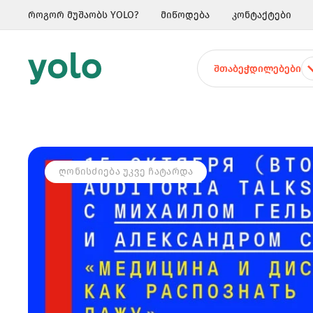
როგორ მუშაობს YOLO?
მიწოდება
კონტაქტები
ᲨᲗᲐᲑᲔᲭᲓᲘᲚᲔᲑᲔᲑᲘ
ᲦᲝᲜᲘᲡᲫᲘᲔᲑᲐ ᲣᲙᲕᲔ ᲩᲐᲢᲐᲠᲓᲐ