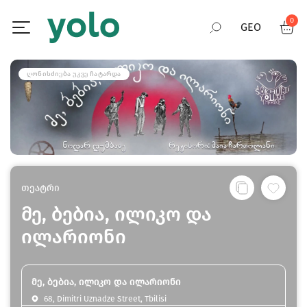
0
GEO
RUS
ᲦᲝᲜᲘᲡᲫᲘᲔᲑᲐ ᲣᲙᲕᲔ ᲩᲐᲢᲐᲠᲓᲐ
ENG
თეატრი
მე, ბებია, ილიკო და
ილარიონი
მე, ბებია, ილიკო და ილარიონი
68, Dimitri Uznadze Street, Tbilisi