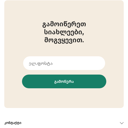
გამოიწერეთ
სიახლეები,
მოგვყევით.
ᲒᲐᲛᲝᲬᲔᲠᲐ
ᲙᲝᲜᲢᲐᲥᲢᲘ