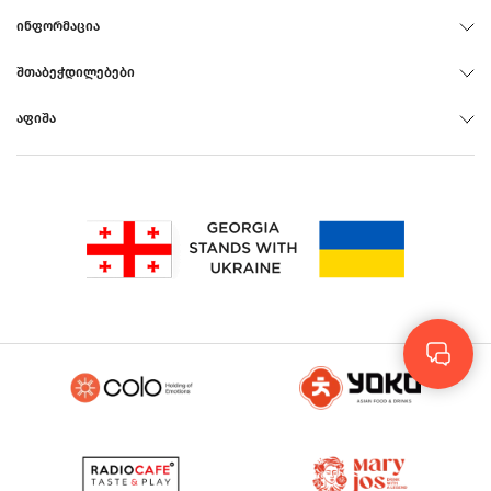
ᲘᲜᲤᲝᲠᲛᲐᲪᲘᲐ
ᲨᲗᲐᲑᲔᲭᲓᲘᲚᲔᲑᲔᲑᲘ
ᲐᲤᲘᲨᲐ
Rus