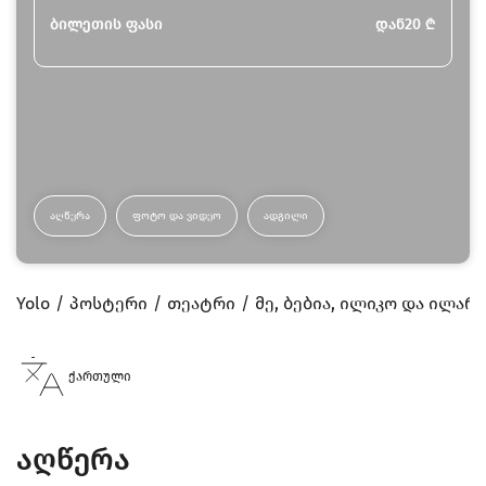
ბილეთის ფასი
დან
20
₾
ᲐᲦᲬᲔᲠᲐ
ᲤᲝᲢᲝ ᲓᲐ ᲕᲘᲓᲔᲝ
ᲐᲓᲒᲘᲚᲘ
Yolo
პოსტერი
თეატრი
მე, ბებია, ილიკო და ილარ
ქართული
აღწერა