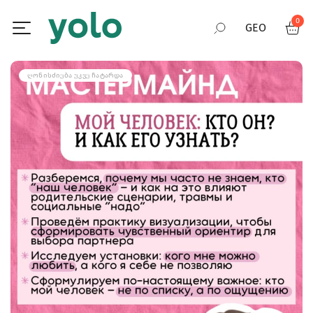
0
GEO
RUS
ᲦᲝᲜᲘᲡᲫᲘᲔᲑᲐ ᲣᲙᲕᲔ ᲩᲐᲢᲐᲠᲓᲐ
ENG