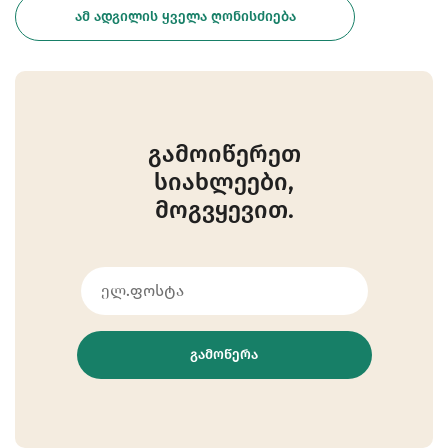
ᲐᲛ ᲐᲓᲒᲘᲚᲘᲡ ᲧᲕᲔᲚᲐ ᲦᲝᲜᲘᲡᲫᲘᲔᲑᲐ
გამოიწერეთ
სიახლეები,
მოგვყევით.
ᲒᲐᲛᲝᲬᲔᲠᲐ