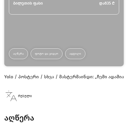
ბილეთის ფასი
დან
35
₾
ᲐᲦᲬᲔᲠᲐ
ᲤᲝᲢᲝ ᲓᲐ ᲕᲘᲓᲔᲝ
ᲐᲓᲒᲘᲚᲘ
Yolo
პოსტერი
სხვა
მასტერმაინდი: „ჩემი ადამიან
რუსული
აღწერა