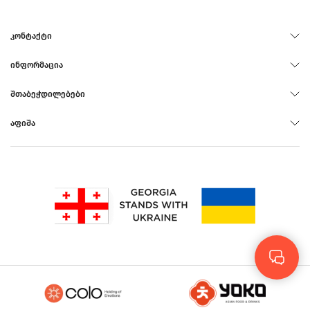
ᲙᲝᲜᲢᲐᲥᲢᲘ
ᲘᲜᲤᲝᲠᲛᲐᲪᲘᲐ
ᲨᲗᲐᲑᲔᲭᲓᲘᲚᲔᲑᲔᲑᲘ
ᲐᲤᲘᲨᲐ