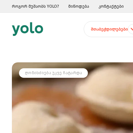
როგორ მუშაობს YOLO?
მიწოდება
კონტაქტები
ᲨᲗᲐᲑᲔᲭᲓᲘᲚᲔᲑᲔᲑᲘ
ᲦᲝᲜᲘᲡᲫᲘᲔᲑᲐ ᲣᲙᲕᲔ ᲩᲐᲢᲐᲠᲓᲐ