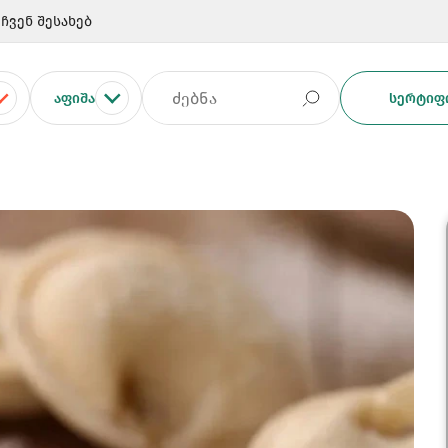
ჩვენ შესახებ
ᲐᲤᲘᲨᲐ
ᲡᲔᲠᲢᲘᲤᲘ