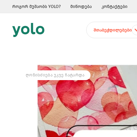
როგორ მუშაობს YOLO?
მიწოდება
კონტაქტები
ᲨᲗᲐᲑᲔᲭᲓᲘᲚᲔᲑᲔᲑᲘ
ᲦᲝᲜᲘᲡᲫᲘᲔᲑᲐ ᲣᲙᲕᲔ ᲩᲐᲢᲐᲠᲓᲐ