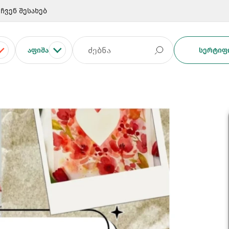
ჩვენ შესახებ
ᲐᲤᲘᲨᲐ
ᲡᲔᲠᲢᲘᲤᲘ