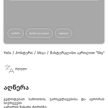
ᲐᲦᲬᲔᲠᲐ
ᲤᲝᲢᲝ ᲓᲐ ᲕᲘᲓᲔᲝ
ᲐᲓᲒᲘᲚᲘ
Yolo
პოსტერი
სხვა
მასტერკლასი აკრილით "Sky"
რუსული
აღწერა
გელოდებათ სამოთხის, ვარსკვლავებისა და ავრორას
სივრცეები
აკრილის ნახატი ტილოზე.