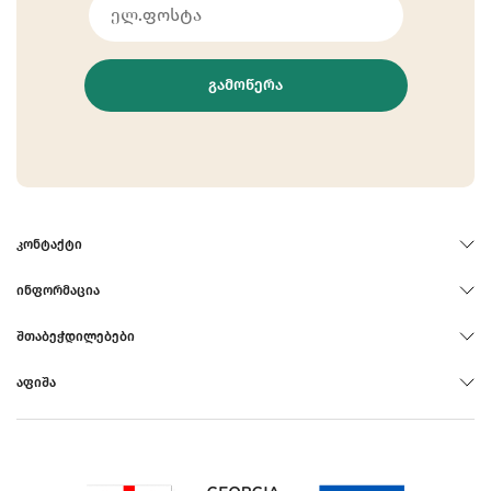
ᲒᲐᲛᲝᲬᲔᲠᲐ
ᲙᲝᲜᲢᲐᲥᲢᲘ
ᲘᲜᲤᲝᲠᲛᲐᲪᲘᲐ
ᲨᲗᲐᲑᲔᲭᲓᲘᲚᲔᲑᲔᲑᲘ
ᲐᲤᲘᲨᲐ