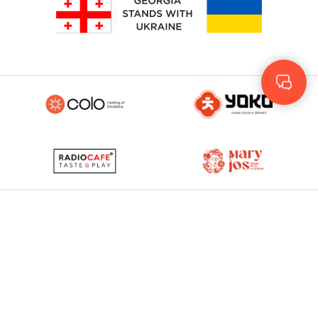
Rus
Eng
GEO
© 2023 - 2026. Yolo
© Development by
More