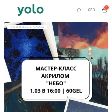
0
GEO
RUS
ᲦᲝᲜᲘᲡᲫᲘᲔᲑᲐ ᲣᲙᲕᲔ ᲩᲐᲢᲐᲠᲓᲐ
ENG