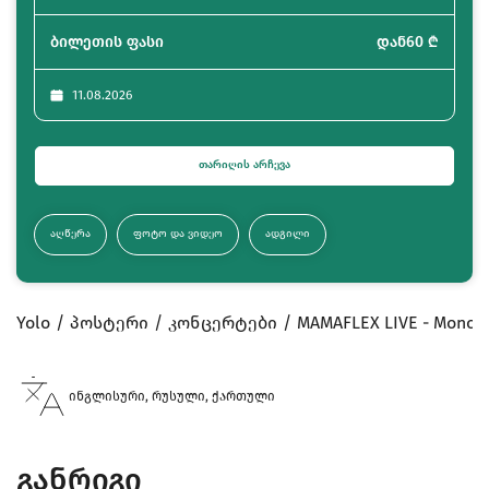
ბილეთის ფასი
დან
60
₾
11.08.2026
ᲗᲐᲠᲘᲦᲘᲡ ᲐᲠᲩᲔᲕᲐ
ᲐᲦᲬᲔᲠᲐ
ᲤᲝᲢᲝ ᲓᲐ ᲕᲘᲓᲔᲝ
ᲐᲓᲒᲘᲚᲘ
Yolo
პოსტერი
კონცერტები
MAMAFLEX LIVE - Mono H
ინგლისური, რუსული, ქართული
განრიგი