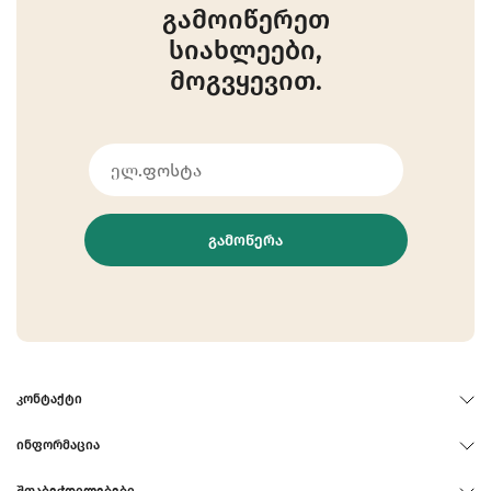
გამოიწერეთ
სიახლეები,
მოგვყევით.
ᲒᲐᲛᲝᲬᲔᲠᲐ
ᲙᲝᲜᲢᲐᲥᲢᲘ
ᲘᲜᲤᲝᲠᲛᲐᲪᲘᲐ