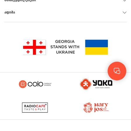
ᲨᲗᲐᲑᲔᲭᲓᲘᲚᲔᲑᲔᲑᲘ
ᲐᲤᲘᲨᲐ
Rus
Eng