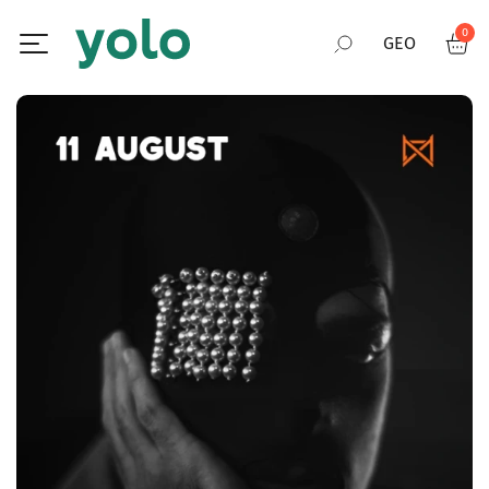
0
GEO
RUS
ENG