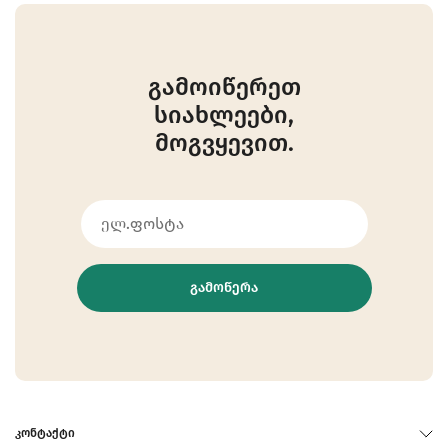
გამოიწერეთ
სიახლეები,
მოგვყევით.
ᲒᲐᲛᲝᲬᲔᲠᲐ
ᲙᲝᲜᲢᲐᲥᲢᲘ