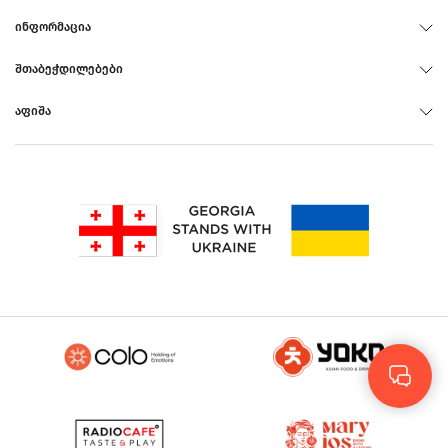
ᲘᲜᲤᲝᲠᲛᲐᲪᲘᲐ
ᲨᲗᲐᲑᲔᲭᲓᲘᲚᲔᲑᲔᲑᲘ
ᲐᲤᲘᲨᲐ
Rus