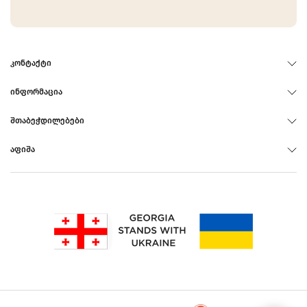
ᲙᲝᲜᲢᲐᲥᲢᲘ
ᲘᲜᲤᲝᲠᲛᲐᲪᲘᲐ
ᲨᲗᲐᲑᲔᲭᲓᲘᲚᲔᲑᲔᲑᲘ
ᲐᲤᲘᲨᲐ