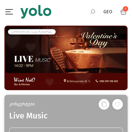
0
GEO
RUS
ᲦᲝᲜᲘᲡᲫᲘᲔᲑᲐ ᲣᲙᲕᲔ ᲩᲐᲢᲐᲠᲓᲐ
ENG
კონცერტები
Live Music