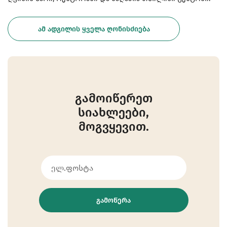
ᲐᲛ ᲐᲓᲒᲘᲚᲘᲡ ᲧᲕᲔᲚᲐ ᲦᲝᲜᲘᲡᲫᲘᲔᲑᲐ
გამოიწერეთ
სიახლეები,
მოგვყევით.
ᲒᲐᲛᲝᲬᲔᲠᲐ