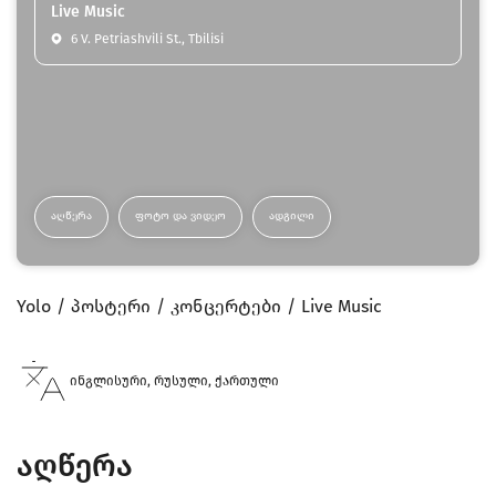
Live Music
6 V. Petriashvili St., Tbilisi
ᲐᲦᲬᲔᲠᲐ
ᲤᲝᲢᲝ ᲓᲐ ᲕᲘᲓᲔᲝ
ᲐᲓᲒᲘᲚᲘ
Yolo
პოსტერი
კონცერტები
Live Music
ინგლისური, რუსული, ქართული
აღწერა