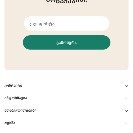
ᲒᲐᲛᲝᲬᲔᲠᲐ
ᲙᲝᲜᲢᲐᲥᲢᲘ
ᲘᲜᲤᲝᲠᲛᲐᲪᲘᲐ
ᲨᲗᲐᲑᲔᲭᲓᲘᲚᲔᲑᲔᲑᲘ
ᲐᲤᲘᲨᲐ