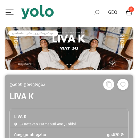
0
GEO
RUS
ᲦᲝᲜᲘᲡᲫᲘᲔᲑᲐ ᲣᲙᲕᲔ ᲩᲐᲢᲐᲠᲓᲐ
ENG
ღამის ცხოვრება
LIVA K
LIVA K
37 Ketevan Tsamebuli Ave., Tbilisi
ბილეთის ფასი
დან
70
₾