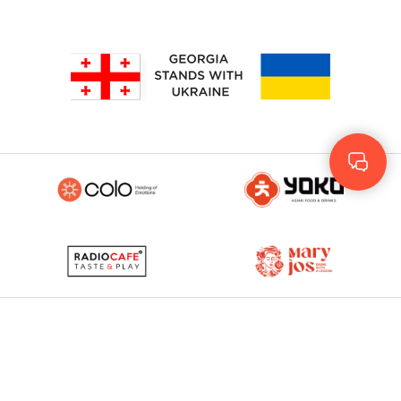
Rus
Eng
GEO