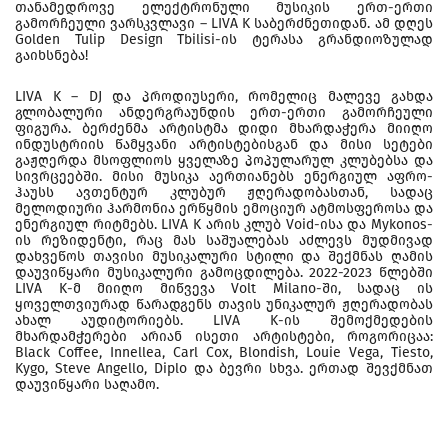
თანამედროვე ელექტრონული მუსიკის ერთ-ერთი
გამორჩეული ვარსკვლავი – LIVA K საბერძნეთიდან. ამ დღეს
Golden Tulip Design Tbilisi-ის ტერასა გრანდიოზულად
გაიხსნება!
LIVA K – DJ და პროდიუსერი, რომელიც მალევე გახდა
გლობალური ანდერგრაუნდის ერთ-ერთი გამორჩეული
ფიგურა. ბერძენმა არტისტმა დიდი მხარდაჭერა მიიღო
ინდუსტრიის წამყვანი არტისტებისგან და მისი სეტები
გაჟღერდა მსოფლიოს ყველაზე პოპულარულ კლუბებსა და
სივრცეებში. მისი მუსიკა აერთიანებს ენერგიულ აფრო-
ჰაუსს ავთენტურ კლუბურ ჟღერადობასთან, სადაც
მელოდიური ჰარმონია ერწყმის ემოციურ ატმოსფეროსა და
ენერგიულ რიტმებს. LIVA K არის კლუბ Void-ისა და Mykonos-
ის რეზიდენტი, რაც მას საშუალებას აძლევს მუდმივად
დახვეწოს თავისი მუსიკალური სტილი და შექმნას ღამის
დაუვიწყარი მუსიკალური გამოცდილება. 2022-2023 წლებში
LIVA K-მ მიიღო მიწვევა Volt Milano-ში, სადაც ის
ყოველთვიურად წარადგენს თავის უნიკალურ ჟღერადობას
ახალ აუდიტორიებს. LIVA K-ის შემოქმედების
მხარდამჭერები არიან ისეთი არტისტები, როგორიცაა:
Black Coffee, Innellea, Carl Cox, Blondish, Louie Vega, Tiesto,
Kygo, Steve Angello, Diplo და ბევრი სხვა. ერთად შევქმნათ
დაუვიწყარი საღამო.