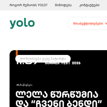
როგორ მუშაობს YOLO?
მიწოდება
კონტაქტები
ᲨᲗᲐᲑᲔᲭᲓᲘᲚᲔᲑᲔᲑᲘ
ᲦᲝᲜᲘᲡᲫᲘᲔᲑᲐ ᲣᲙᲕᲔ ᲩᲐᲢᲐᲠᲓᲐ