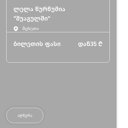
ლელა წურწუმია
“შუაგულში"
მცხეთა
ბილეთის ფასი
დან
35
₾
ᲐᲦᲬᲔᲠᲐ