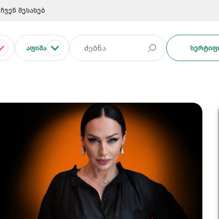
ჩვენ შესახებ
ᲐᲤᲘᲨᲐ
ᲡᲔᲠᲢᲘᲤᲘ