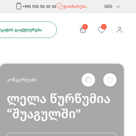
+995 550 50 30 30
დახმარება
GEO
Rus
0
0
ᲙᲐᲢᲘᲡ ᲒᲐᲐᲥᲢᲘᲣᲠᲔᲑᲐ
Eng
კონცერტები
ლელა წურწუმია
“შუაგულში"