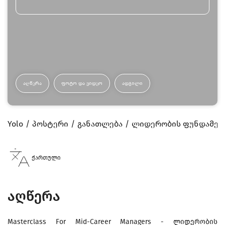
ᲐᲦᲬᲔᲠᲐ
ᲤᲝᲢᲝ ᲓᲐ ᲕᲘᲓᲔᲝ
ᲐᲓᲒᲘᲚᲘ
Yolo
პოსტერი
განათლება
ლიდერობის ფუნდამენ
ქართული
აღწერა
Masterclass For Mid-Career Managers - ლიდერობის