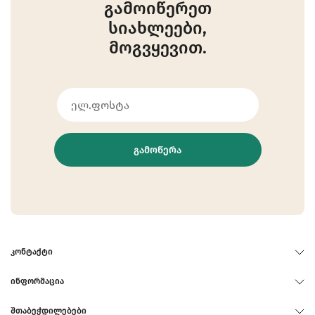
გამოიწერეთ
სიახლეები,
მოგვყევით.
ᲒᲐᲛᲝᲬᲔᲠᲐ
ᲙᲝᲜᲢᲐᲥᲢᲘ
ᲘᲜᲤᲝᲠᲛᲐᲪᲘᲐ
ᲨᲗᲐᲑᲔᲭᲓᲘᲚᲔᲑᲔᲑᲘ