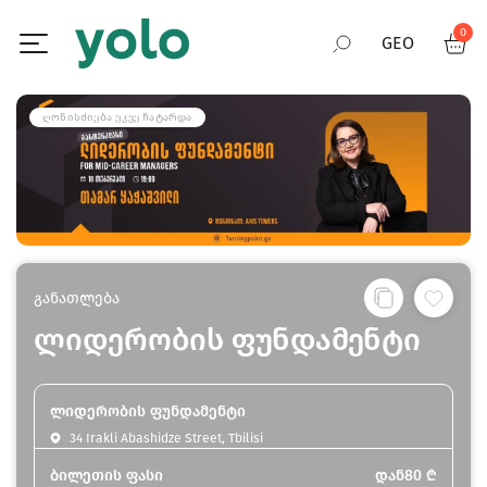
0
GEO
RUS
ᲦᲝᲜᲘᲡᲫᲘᲔᲑᲐ ᲣᲙᲕᲔ ᲩᲐᲢᲐᲠᲓᲐ
ENG
განათლება
ლიდერობის ფუნდამენტი
ლიდერობის ფუნდამენტი
34 Irakli Abashidze Street, Tbilisi
ბილეთის ფასი
დან
80
₾