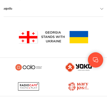
ᲐᲤᲘᲨᲐ
Rus
Eng