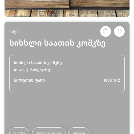
სხვა
სისხლი საათის კოშკზე
სისხლი საათის კოშკზე
45ა, ჟ. შარტავას ქ.
ბილეთის ფასი
დან
10
₾
ᲐᲦᲬᲔᲠᲐ
ᲤᲝᲢᲝ ᲓᲐ ᲕᲘᲓᲔᲝ
ᲐᲓᲒᲘᲚᲘ