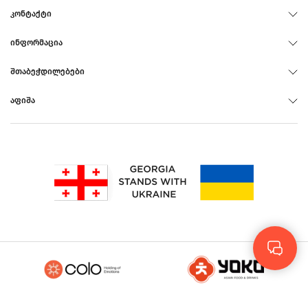
ᲙᲝᲜᲢᲐᲥᲢᲘ
ᲘᲜᲤᲝᲠᲛᲐᲪᲘᲐ
ᲨᲗᲐᲑᲔᲭᲓᲘᲚᲔᲑᲔᲑᲘ
ᲐᲤᲘᲨᲐ