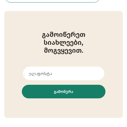
გამოიწერეთ
სიახლეები,
მოგვყევით.
ᲒᲐᲛᲝᲬᲔᲠᲐ