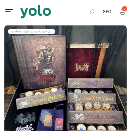
0
GEO
RUS
ᲦᲝᲜᲘᲡᲫᲘᲔᲑᲐ ᲣᲙᲕᲔ ᲩᲐᲢᲐᲠᲓᲐ
ENG