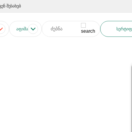
ვენ შესახებ
ᲐᲤᲘᲨᲐ
ᲡᲔᲠᲢᲘᲤ