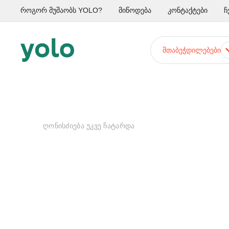
როგორ მუშაობს YOLO?
მიწოდება
კონტაქტები
ჩ
ᲨᲗᲐᲑᲔᲭᲓᲘᲚᲔᲑᲔᲑᲘ
ᲦᲝᲜᲘᲡᲫᲘᲔᲑᲐ ᲣᲙᲕᲔ ᲩᲐᲢᲐᲠᲓᲐ