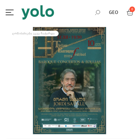
0
GEO
RUS
ᲦᲝᲜᲘᲡᲫᲘᲔᲑᲐ ᲣᲙᲕᲔ ᲩᲐᲢᲐᲠᲓᲐ
ENG