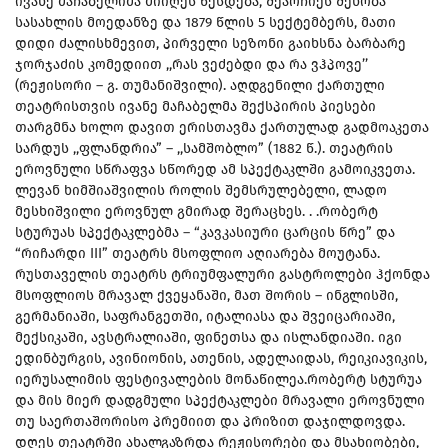
ივანე მაჩაბელიმა მიიღეს წესდება, შეარჩიეს შენობა
სასახლის მოედანზე და 1879 წლის 5 სექტემბერს, მათი
დიდი ძალისხმევით, პირველი სეზონი გაიხსნა ბარბარე
ჯორჯაძის კომედიით ,,რას ვეძებდი და რა ვჰპოვე’’
(რეჟისორი – გ. თუმანიშვილი). აღდგენილი ქართული
თეატრისთვის ივანე მაჩაბელმა შექსპირის პიესები
თარგმნა ხოლო დავით ერისთავმა ქართულად გადმოაკეთა
სარდუს ,,ფლანდრია” – ,,სამშობლო” (1882 წ.). თეატრის
ეროვნული სწრაფვა სწორედ ამ სპექტაკლში გამოიკვეთა.
ლევან ხიმშიაშვილის როლის შემსრულებელი, ლადო
მესხიშვილი ეროვნულ გმირად შერაცხეს. . .რობერტ
სტურუას სპექტაკლებმა – “კავკასიური ცარცის წრე” და
“რიჩარდი III” თეატრს მსოფლიო აღიარება მოუტანა.
რუსთაველის თეატრს ტრიუმფალური გასტროლები ჰქონდა
მსოფლიოს მრავალ ქვეყანაში, მათ შორის – ინგლისში,
გერმანიაში, საფრანგეთში, იტალიასა და შვეიცარიაში,
მექსიკაში, ავსტრალიაში, ფინეთსა და ისლანდიაში. იგი
ედინბურგის, ავინიონის, ათენის, ადელაიდას, რეიკიავიკის,
იერუსალიმის ფესტივალების მონაწილეა.რობერტ სტურუა
და მის მიერ დადგმული სპექტაკლები მრავალი ეროვნული
თუ საერთაშორისო პრემიით და პრიზით დაჯილდოვდა.
დღეს თეატრში ახალგაზრდა რეჟისორები და მსახიობები,