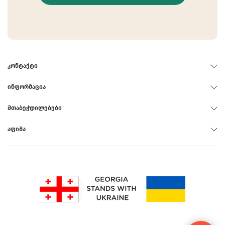
ᲙᲝᲜᲢᲐᲥᲢᲘ
ᲘᲜᲤᲝᲠᲛᲐᲪᲘᲐ
ᲨᲗᲐᲑᲔᲭᲓᲘᲚᲔᲑᲔᲑᲘ
ᲐᲤᲘᲨᲐ