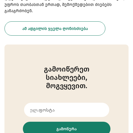
უფროს თაობასთან ერთად, შემოქმედებით ძიებებს
განაგრძობენ.
ᲐᲛ ᲐᲓᲒᲘᲚᲘᲡ ᲧᲕᲔᲚᲐ ᲦᲝᲜᲘᲡᲫᲘᲔᲑᲐ
გამოიწერეთ
სიახლეები,
მოგვყევით.
ᲒᲐᲛᲝᲬᲔᲠᲐ