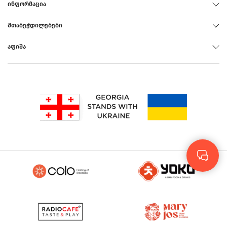
ᲘᲜᲤᲝᲠᲛᲐᲪᲘᲐ
ᲨᲗᲐᲑᲔᲭᲓᲘᲚᲔᲑᲔᲑᲘ
ᲐᲤᲘᲨᲐ
Rus