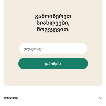
გამოიწერეთ
სიახლეები,
მოგვყევით.
ᲒᲐᲛᲝᲬᲔᲠᲐ
ᲙᲝᲜᲢᲐᲥᲢᲘ