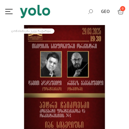
0
GEO
RUS
ᲦᲝᲜᲘᲡᲫᲘᲔᲑᲐ ᲣᲙᲕᲔ ᲩᲐᲢᲐᲠᲓᲐ
ENG