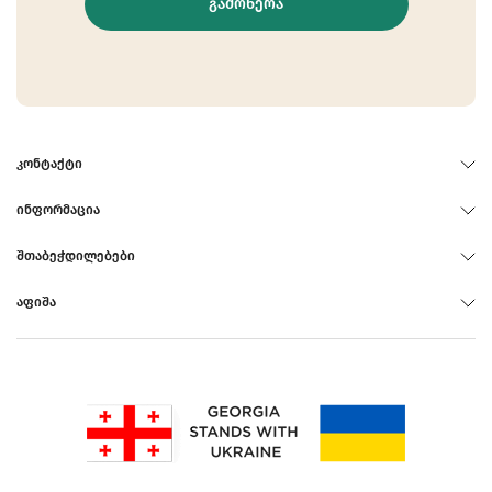
ᲒᲐᲛᲝᲬᲔᲠᲐ
ᲙᲝᲜᲢᲐᲥᲢᲘ
ᲘᲜᲤᲝᲠᲛᲐᲪᲘᲐ
ᲨᲗᲐᲑᲔᲭᲓᲘᲚᲔᲑᲔᲑᲘ
ᲐᲤᲘᲨᲐ