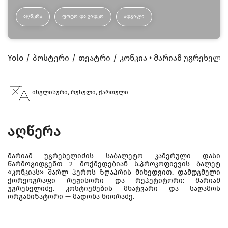
ᲐᲦᲬᲔᲠᲐ
ᲤᲝᲢᲝ ᲓᲐ ᲕᲘᲓᲔᲝ
ᲐᲓᲒᲘᲚᲘ
Yolo
პოსტერი
თეატრი
კონკია • მარიამ უგრეხელ
ინგლისური, რუსული, ქართული
აღწერა
მარიამ უგრეხელიძის საბალეტო კამერული დასი
წარმოგიდგენთ 2 მოქმედებიან ს.პროკოფიევის ბალეტ
«კონკიას» შარლ პეროს ზღაპრის მიხედვით. დამდგმელი
ქორეოგრაფი რეჟისორი და რეპეტიტორი: მარიამ
უგრეხელიძე. კოსტიუმების მხატვარი და საღამოს
ორგანიზატორი — მადონა ნიორაძე.