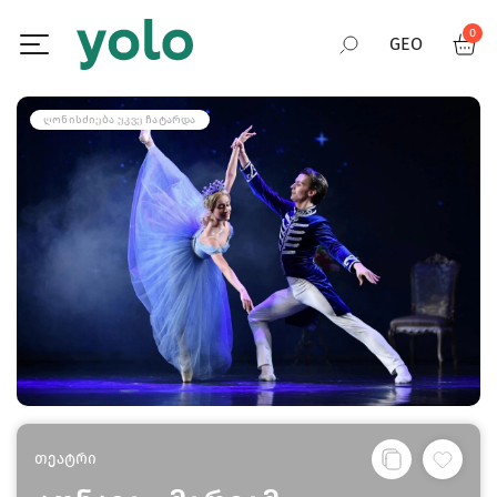
0
GEO
RUS
ᲦᲝᲜᲘᲡᲫᲘᲔᲑᲐ ᲣᲙᲕᲔ ᲩᲐᲢᲐᲠᲓᲐ
ENG
თეატრი