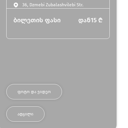
36, Dzmebi Zubalashvilebi Str.
ბილეთის ფასი
დან
15
₾
ᲤᲝᲢᲝ ᲓᲐ ᲕᲘᲓᲔᲝ
ᲐᲓᲒᲘᲚᲘ