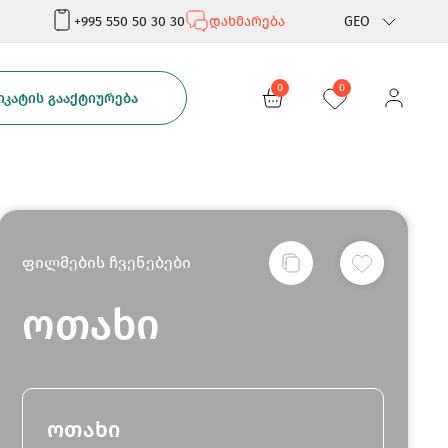
+995 550 50 30 30
დახმარება
GEO
Rus
0
0
ᲙᲐᲢᲘᲡ ᲒᲐᲐᲥᲢᲘᲣᲠᲔᲑᲐ
Eng
ფილმების ჩვენებები
ოთახი
ოთახი