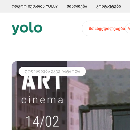
როგორ მუშაობს YOLO?
მიწოდება
კონტაქტები
ᲨᲗᲐᲑᲔᲭᲓᲘᲚᲔᲑᲔᲑᲘ
ᲦᲝᲜᲘᲡᲫᲘᲔᲑᲐ ᲣᲙᲕᲔ ᲩᲐᲢᲐᲠᲓᲐ