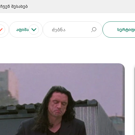
ჩვენ შესახებ
ᲐᲤᲘᲨᲐ
ᲡᲔᲠᲢᲘᲤᲘ