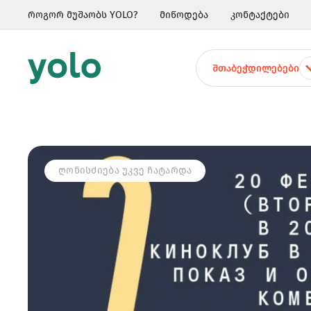
როგორ მუშაობს YOLO?
მიწოდება
კონტაქტები
ᲨᲗᲐᲑᲔᲭᲓᲘᲚᲔᲑᲔᲑᲘ
ᲦᲝᲜᲘᲡᲫᲘᲔᲑᲐ ᲣᲙᲕᲔ ᲩᲐᲢᲐᲠᲓᲐ