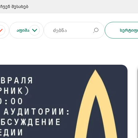
ჩვენ შესახებ
ᲐᲤᲘᲨᲐ
ᲡᲔᲠᲢᲘᲤᲘ