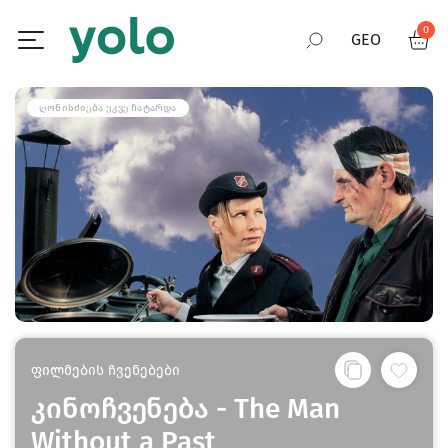
0
GEO
RUS
ᲦᲝᲜᲘᲡᲫᲘᲔᲑᲐ ᲣᲙᲕᲔ ᲩᲐᲢᲐᲠᲓᲐ
ENG
ფილმების ჩვენებები
კინოჩვენება - The Man
Without a Past