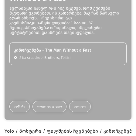
ჰელსინკში ჩასულ M-ს ისე სცემენ, რომ ექიმებს
მკვდარი ეგონებათ. ის გადარჩება, მაგრამ წარსული
აღარ ახსოვს. რეჟისორი: აკი
კაურისმიაკი.ხანგრძლივობა: 1 საათი, 37
წუთი.გახმოვანება: ორიგინალი, ინგლისური
სუბტიტრებით. დასწრება თავისუფალია.
კინოჩვენება - The Man Without a Past
2 Kakabadzebi Brothers, Tbilisi
ᲐᲦᲬᲔᲠᲐ
ᲤᲝᲢᲝ ᲓᲐ ᲕᲘᲓᲔᲝ
ᲐᲓᲒᲘᲚᲘ
Yolo
პოსტერი
ფილმების ჩვენებები
კინოჩვენება -