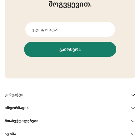
მოგვყევით.
ᲒᲐᲛᲝᲬᲔᲠᲐ
ᲙᲝᲜᲢᲐᲥᲢᲘ
ᲘᲜᲤᲝᲠᲛᲐᲪᲘᲐ
ᲨᲗᲐᲑᲔᲭᲓᲘᲚᲔᲑᲔᲑᲘ
ᲐᲤᲘᲨᲐ