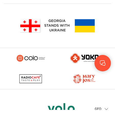
Rus
Eng
GEO