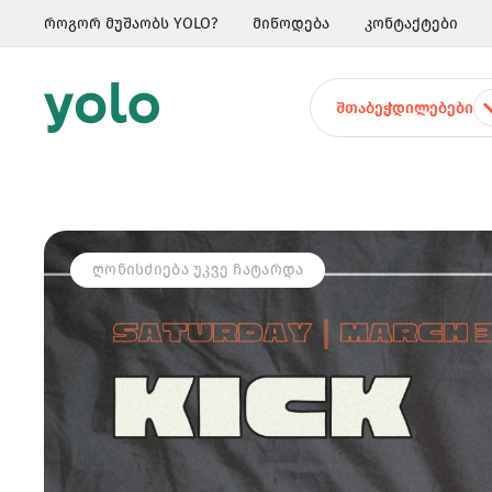
როგორ მუშაობს YOLO?
მიწოდება
კონტაქტები
ᲨᲗᲐᲑᲔᲭᲓᲘᲚᲔᲑᲔᲑᲘ
ᲦᲝᲜᲘᲡᲫᲘᲔᲑᲐ ᲣᲙᲕᲔ ᲩᲐᲢᲐᲠᲓᲐ