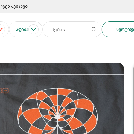
ჩვენ შესახებ
ᲐᲤᲘᲨᲐ
ᲡᲔᲠᲢᲘᲤᲘ