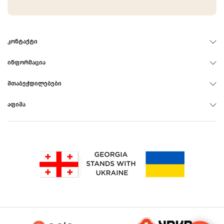
ᲙᲝᲜᲢᲐᲥᲢᲘ
ᲘᲜᲤᲝᲠᲛᲐᲪᲘᲐ
ᲨᲗᲐᲑᲔᲭᲓᲘᲚᲔᲑᲔᲑᲘ
ᲐᲤᲘᲨᲐ