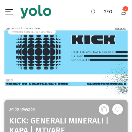
0
GEO
RUS
ᲦᲝᲜᲘᲡᲫᲘᲔᲑᲐ ᲣᲙᲕᲔ ᲩᲐᲢᲐᲠᲓᲐ
ENG
კონცერტები
KICK: GENERALI MINERALI |
KAPA | MTVARE