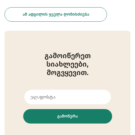
ᲐᲛ ᲐᲓᲒᲘᲚᲘᲡ ᲧᲕᲔᲚᲐ ᲦᲝᲜᲘᲡᲫᲘᲔᲑᲐ
გამოიწერეთ
სიახლეები,
მოგვყევით.
ᲒᲐᲛᲝᲬᲔᲠᲐ