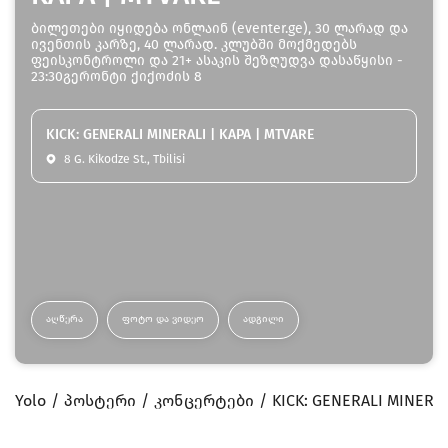
ბილეთები იყიდება ონლაინ (eventer.ge), 30 ლარად და
ივენთის კარზე, 40 ლარად. კლუბში მოქმედებს
ფეისკონტროლი და 21+ ასაკის შეზღუდვა დასაწყისი -
23:30გერონტი ქიქოძის 8
KICK: GENERALI MINERALI | KAPA | MTVARE
8 G. Kikodze St., Tbilisi
ᲐᲦᲬᲔᲠᲐ
ᲤᲝᲢᲝ ᲓᲐ ᲕᲘᲓᲔᲝ
ᲐᲓᲒᲘᲚᲘ
Yolo
პოსტერი
კონცერტები
KICK: GENERALI MINERAL