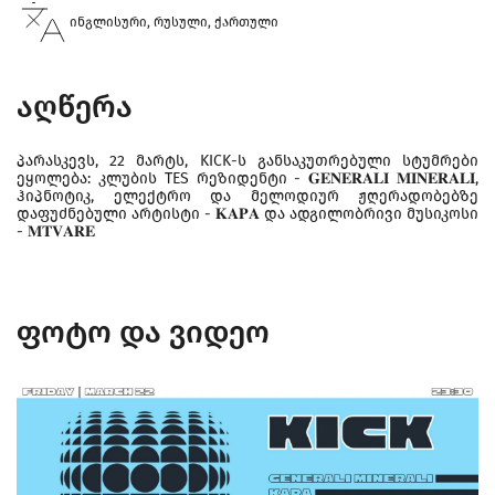
ინგლისური, რუსული, ქართული
აღწერა
პარასკევს, 22 მარტს, KICK-ს განსაკუთრებული სტუმრები
ეყოლება: კლუბის TES რეზიდენტი - 𝐆𝐄𝐍𝐄𝐑𝐀𝐋𝐈 𝐌𝐈𝐍𝐄𝐑𝐀𝐋𝐈,
ჰიპნოტიკ, ელექტრო და მელოდიურ ჟღერადობებზე
დაფუძნებული არტისტი - 𝐊𝐀𝐏𝐀 და ადგილობრივი მუსიკოსი
- 𝐌𝐓𝐕𝐀𝐑𝐄
ფოტო და ვიდეო