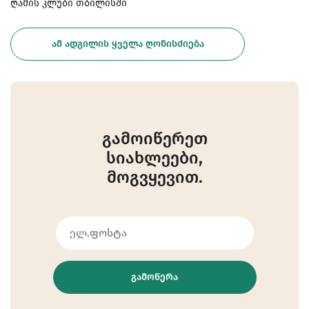
ღამის კლუბი თბილისში
ᲐᲛ ᲐᲓᲒᲘᲚᲘᲡ ᲧᲕᲔᲚᲐ ᲦᲝᲜᲘᲡᲫᲘᲔᲑᲐ
გამოიწერეთ
სიახლეები,
მოგვყევით.
ᲒᲐᲛᲝᲬᲔᲠᲐ