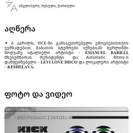
ინგლისური, რუსული, ქართული
აღწერა
✦ 6 აპრილს, KICK-ში განსაკუთრებული ემოციებისთვის
ვემზადებით. შაბათის სტუმრები იქნებიან: ბერლინში
მოღვაწე იტალიელი არტისტი - 𝐄𝐌𝐀𝐍𝐔𝐄𝐋 𝐁𝐀𝐑𝐈𝐋𝐋𝐈,
მზესუმზირას რეზიდენტი და Automatic Ritmo-ს
დამფუძნებელი - 𝐋𝐄𝐕𝐈 𝐋𝐎𝐕𝐄 𝐃𝐈𝐒𝐂𝐎 და ლოკალური არტისტი
- 𝐊𝐄𝐒𝐇𝐄𝐋𝐀𝐕𝐀.
ფოტო და ვიდეო