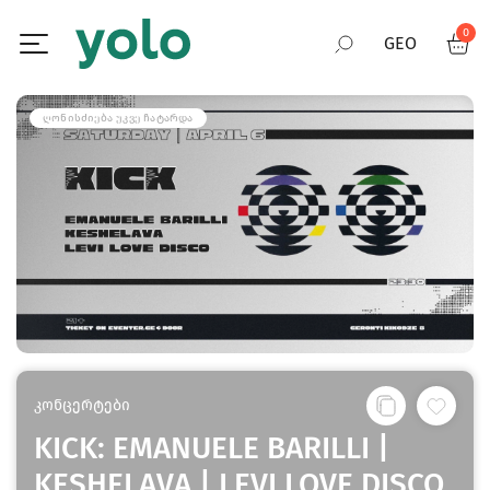
0
GEO
RUS
ᲦᲝᲜᲘᲡᲫᲘᲔᲑᲐ ᲣᲙᲕᲔ ᲩᲐᲢᲐᲠᲓᲐ
ENG
კონცერტები
KICK: EMANUELE BARILLI |
KESHELAVA | LEVI LOVE DISCO