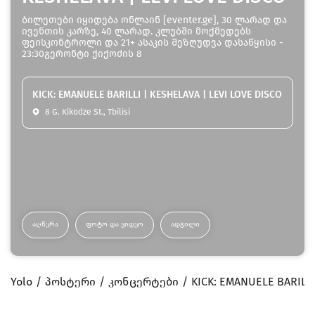
ბილეთები იყიდება ონლაინ [eventer.ge], 30 ლარად და
ივენთის კარზე, 40 ლარად. კლუბში მოქმედებს
ფეისკონტროლი და 21+ ასაკის შეზღუდვა დასაწყისი -
23:30გერონტი ქიქოძის 8
KICK: EMANUELE BARILLI | KESHELAVA | LEVI LOVE DISCO
8 G. Kikodze St., Tbilisi
ᲐᲦᲬᲔᲠᲐ
ᲤᲝᲢᲝ ᲓᲐ ᲕᲘᲓᲔᲝ
ᲐᲓᲒᲘᲚᲘ
Yolo
პოსტერი
კონცერტები
KICK: EMANUELE BARILLI