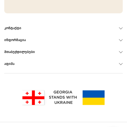
ᲙᲝᲜᲢᲐᲥᲢᲘ
ᲘᲜᲤᲝᲠᲛᲐᲪᲘᲐ
ᲨᲗᲐᲑᲔᲭᲓᲘᲚᲔᲑᲔᲑᲘ
ᲐᲤᲘᲨᲐ