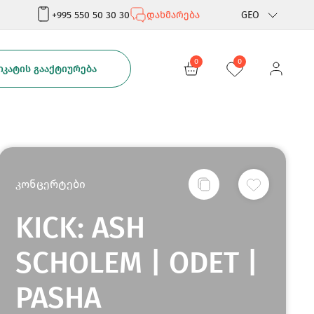
+995 550 50 30 30
დახმარება
GEO
Rus
0
0
ᲙᲐᲢᲘᲡ ᲒᲐᲐᲥᲢᲘᲣᲠᲔᲑᲐ
Eng
კონცერტები
KICK: ASH
SCHOLEM | ODET |
PASHA