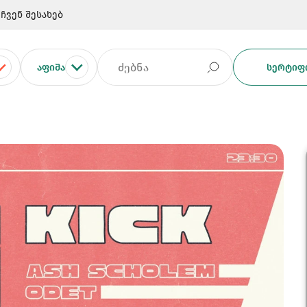
ჩვენ შესახებ
ᲐᲤᲘᲨᲐ
ᲡᲔᲠᲢᲘᲤᲘ