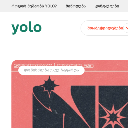
როგორ მუშაობს YOLO?
მიწოდება
კონტაქტები
ᲨᲗᲐᲑᲔᲭᲓᲘᲚᲔᲑᲔᲑᲘ
ᲦᲝᲜᲘᲡᲫᲘᲔᲑᲐ ᲣᲙᲕᲔ ᲩᲐᲢᲐᲠᲓᲐ